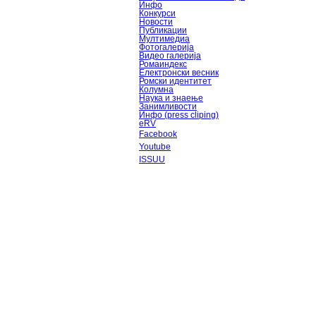
Инфо
Конкурси
Новости
Публикации
Мултимедиа
Фотогалерија
Видео галерија
Ромаиндекс
Електронски весник
Ромски идентитет
Колумна
Наука и знаење
Занимливости
Инфо (press cliping)
eRV
Facebook
Youtube
ISSUU