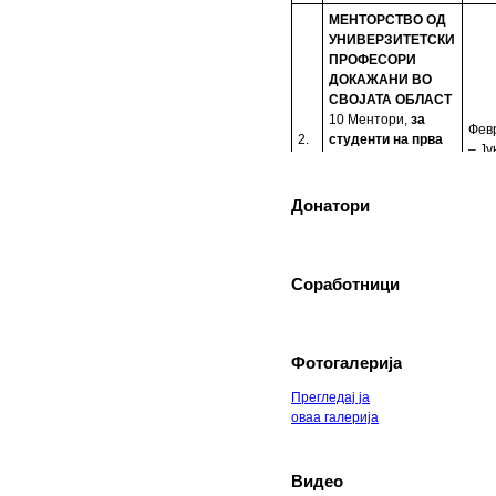
МЕНТОРСТВО ОД
УНИВЕРЗИТЕТСКИ
ПРОФЕСОРИ
ДОКАЖАНИ ВО
СВОЈАТА ОБЛАСТ
10 Ментори,
за
Фев
2.
студенти на прва
– Ју
година
запишани
во приватните или
државните
Донатори
универзитети во
Република Северна
Македонија
Соработници
ТУТОРСТВО ОД
ПРОФЕСОРИ,
АСИСТЕНТИ,
КОЛЕГИ И
Фотогалерија
ВРСНИЦИ
УСПЕШНИ ВО
Прегледај ја
ПРЕДМЕТНАТА
оваа галерија
ОБЛАСТ
30 студенти од
сите студиски
Видео
Јану
3.
години запишани