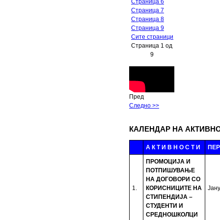
Страница 6
Страница 7
Страница 8
Страница 9
Сите страници
Страница 1 од
9
Пред
Следно >>
КАЛЕНДАР НА АКТИВН
А К Т И В Н О С Т И
ПЕ
ПРОМОЦИЈА И
ПОТПИШУВАЊЕ
НА ДОГОВОРИ СО
1.
КОРИСНИЦИТЕ НА
Јан
СТИПЕНДИЈА –
СТУДЕНТИ И
СРЕДНОШКОЛЦИ