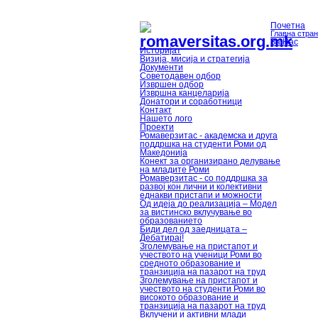
Почетна
Главна стра
За Нас
Историјат
Визија, мисија и стратегија
Документи
Советодавен одбор
Извршен одбор
Извршна канцеларија
Донатори и соработници
Контакт
Нашето лого
Проекти
Ромаверзитас - академска и друга
поддршка на студенти Роми од
Македонија
Конект за организирано делување
на младите Роми
Ромаверзитас - со поддршка за
развој кон лични и колективни
еднакви пристапи и можности
Од идеја до реализација – Модел
за вистинско вклучување во
образованието
Биди дел од заедницата –
Дебатирај!
Зголемување на пристапот и
учеството на ученици Роми во
средното образование и
транзиција на пазарот на труд
Зголемување на пристапот и
учеството на студенти Роми во
високото образование и
транзиција на пазарот на труд
Вклучени и активни млади