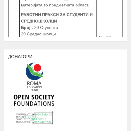
РАБОТНИ ПРАКСИ
ЗА СТУДЕНТИ И
СРЕДНОШКОЛЦИ
Број
:
20 Студенти
20 Средношколци
Јануари -
4.
20 Ментори за средношколците при
Август
извршување на работната пракса
Период
: 3 Месеци
Работни пракси во институции, НВО,
ДОНАТОРИ
приватни фирми и компании
БИБЛИОТЕКА НА РОМАВЕРЗИТАС
Студенти и корисници на
Јануари -
5.
Ромаверзитас. Набавка на нови книги
Август
потребни за користење од страна на
студентите на Ромаверзитас
МЕСЕЧНИ СОСТАНОЦИ СО
СТУДЕНТИТЕ НА РОМАВЕРЗИТАС И
Јануари -
6.
КВАРТАЛНИ СОСТАНОЦИ СО
Август
СТУДЕНТИ И СРЕДНОШКОЛЦИ
КОРИСНИЦИ НА СТИПЕНДИЈА