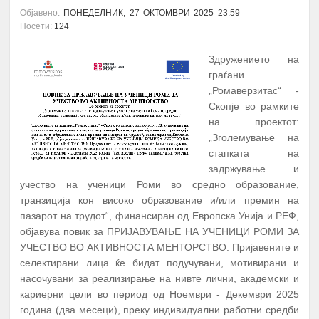
Објавено:
ПОНЕДЕЛНИК, 27 ОКТОМВРИ 2025 23:59
Посети:
124
Здружението на
граѓани
„Ромаверзитас“ -
Скопје во рамките
на проектот:
„Зголемување на
стапката на
задржување и
учество на ученици Роми во средно образование,
транзиција кон високо образование и/или премин на
пазарот на трудот“, финансиран од Европска Унија и РЕФ,
објавува повик за ПРИЈАВУВАЊЕ НА УЧЕНИЦИ РОМИ ЗА
УЧЕСТВО ВО АКТИВНОСТА МЕНТОРСТВО. Пријавените и
селектирани лица ќе бидат подучувани, мотивирани и
насочувани за реализирање на нивте лични, академски и
кариерни цели во период од Ноември - Декември 2025
година (два месеци), преку индивидуални работни средби