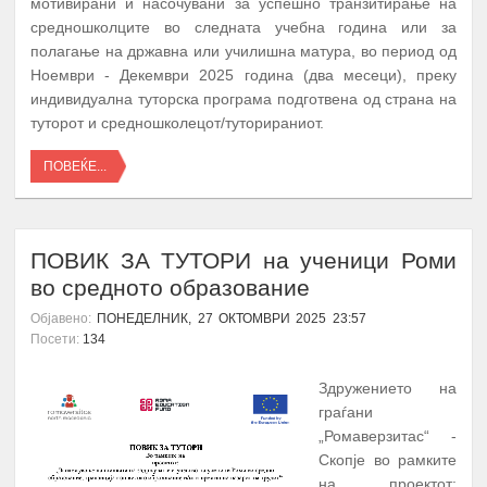
мотивирани и насочувани за успешно транзитирање на
средношколците во следната учебна година или за
полагање на државна или училишна матура, во период од
Ноември - Декември 2025 година (два месеци), преку
индивидуална туторска програма подготвена од страна на
туторот и средношколецот/туторираниот.
ПОВЕЌЕ...
ПОВИК ЗА ТУТОРИ на ученици Роми
во средното образование
Објавено:
ПОНЕДЕЛНИК, 27 ОКТОМВРИ 2025 23:57
Посети:
134
Здружението на
граѓани
„Ромаверзитас“ -
Скопје во рамките
на проектот: