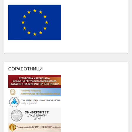
НАДОГРАДБА НА ПЛАТФОРМА
Еромаверзитас И МОБИЛНА
Јануари -
7.
АПЛИКАЦИЈА ЗА РЕГИСТРИРАЊЕ
Август
НА СИТЕ СТУДЕНТИ И КОРИСНИЦИ
НА РОМАВЕРЗИТАС
ПОДРШКА ЗА ОРГАНИЗИРАЊЕ
,ФОРМИРАЊЕ И ФУНКЦИОНИРАЊЕ
НА УНИЈА НА МЛАДИ НА
РОМАВЕРЗИТАС
СОРАБОТНИЦИ
Дебати, номинација и наградување
Јануари –
8.
на најдобрите студенти на
Август
генерацијата, Подршка на СИП
(студентски иницијативи, кампањи),
регистрирање во платформата
ЕРомаверзитас и користење на
мобилна апликација еРомаверзитас.
ЗАБАВА, ПИКНИК, ТЕАТАР,
Јануари –
9.
ФИЛМСКА ВЕЧЕР И ДРУГИ
Август
ИНИЦИЈАТИВИ