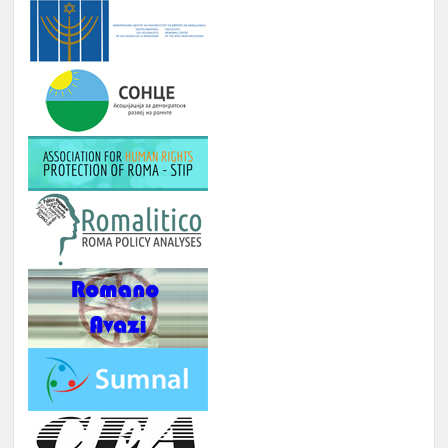
РОМА ИНДЕКС
Јануари -
10.
Број на вклучени лица: 5 лица и еден
Август
ментор
ОДБЕЛЕЖУВАЊЕ НА ВАЖНИ
Јануари -
11.
ДАТУМИ ЗА РОМСКИОТ НАРОД
Август
КУРС ЗА КОМПЈУТЕРИ
Јануари -
12.
Број : 7 студенти на Ромаверзитас и
Август
10 матуранти
ПОДГОТОВКА НА БИЗНИС
Јуни –
13.
ПЛАНОВИ ЗА МАТУРАНТИ
август
ЗИМСКА БИЗНИС ШКОЛА ЗА
СТУДЕНТИ ЗА ГРАДЕЊЕ
КАПАЦИТЕТИ ЗА НАСТАП НА
14.
ПАЗАРОТ НА ТРУД
Февруари
Број : 20 Студенти,
Локација: надвор од Скопје, 4
ноќевања