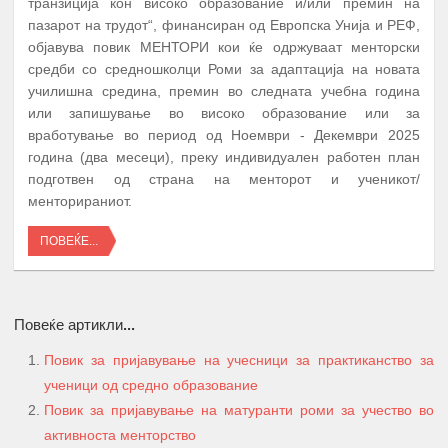
транзиција кон високо образование и/или премин на
пазарот на трудот“, финансиран од Европска Унија и РЕФ,
објавува повик МЕНТОРИ кои ќе одржуваат менторски
средби со средношколци Роми за адаптација на новата
училишна средина, премин во следната учебна година
или запишување во високо образование или за
вработување во период од Ноември - Декември 2025
година (два месеци), преку индивидуален работен план
подготвен од страна на менторот и ученикот/
менторираниот.
ПОВЕЌЕ...
Повеќе артикли...
Повик за пријавување на учесници за практиканство за
ученици од средно образование
А К Т И В Н О С Т И
ПЕРИОД
Повик за пријавување на матуранти роми за учество во
ПРОМОЦИЈА И ПОТПИШУВАЊЕ НА
активноста менторство
ДОГОВОРИ СО КОРИСНИЦИТЕ НА