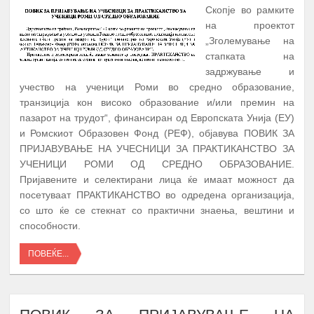
Скопје во рамките
на проектот
„Зголемување на
стапката на
задржување и
учество на ученици Роми во средно образование,
транзиција кон високо образование и/или премин на
пазарот на трудот“, финансиран од Европската Унија (ЕУ)
и Ромскиот Образовен Фонд (РЕФ), објавува ПОВИК ЗА
ПРИЈАВУВАЊЕ НА УЧЕСНИЦИ ЗА ПРАКТИКАНСТВО ЗА
УЧЕНИЦИ РОМИ ОД СРЕДНО ОБРАЗОВАНИЕ.
Пријавените и селектирани лица ќе имаат можност да
посетуваат ПРАКТИКАНСТВО во одредена организација,
со што ќе се стекнат со практични знаења, вештини и
способности.
ПОВЕЌЕ...
ПОВИК ЗА ПРИЈАВУВАЊЕ НА