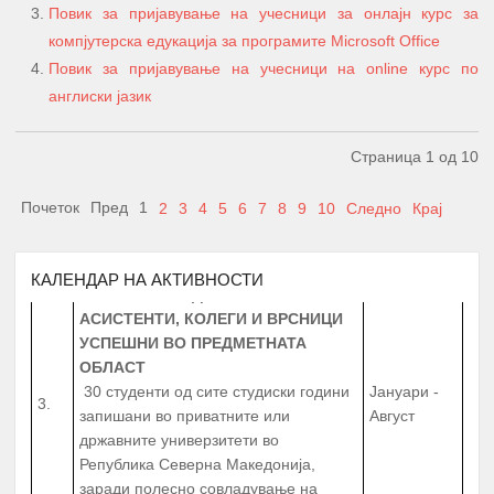
1.
Јануари
Повик за пријавување на учесници за онлајн курс за
СТИПЕНДИЈА – СТУДЕНТИ И
компјутерска едукација за програмите Microsoft Office
СРЕДНОШКОЛЦИ
Повик за пријавување на учесници на online курс по
МЕНТОРСТВО ОД
англиски јазик
УНИВЕРЗИТЕТСКИ ПРОФЕСОРИ
ДОКАЖАНИ ВО СВОЈАТА ОБЛАСТ
Февруари –
2.
10 Ментори,
за студенти на прва
Страница 1 од 10
Јуни
година
запишани во приватните или
државните универзитети во
Почеток
Пред
1
2
3
4
5
6
7
8
9
10
Следно
Крај
Република Северна Македонија
ТУТОРСТВО ОД ПРОФЕСОРИ,
КАЛЕНДАР НА АКТИВНОСТИ
АСИСТЕНТИ, КОЛЕГИ И ВРСНИЦИ
УСПЕШНИ ВО ПРЕДМЕТНАТА
ОБЛАСТ
30 студенти од сите студиски години
Јануари -
3.
запишани во приватните или
Август
државните универзитети во
Република Северна Македонија,
заради полесно совладување на
материјата во предметната област.