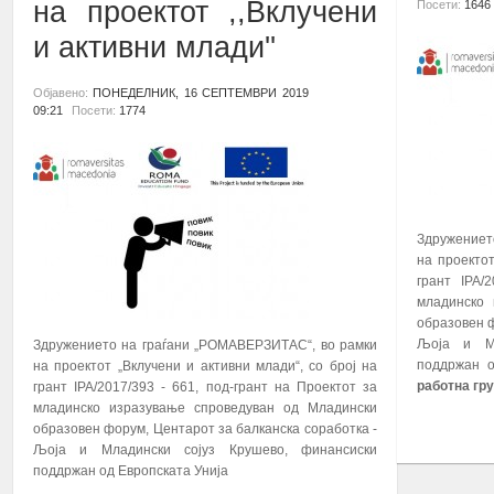
на проектот ,,Вклучени
Посети:
1646
и активни млади''
Објавено:
ПОНЕДЕЛНИК, 16 СЕПТЕМВРИ 2019
09:21
Посети:
1774
Здружениет
на проектот
грант IPA/
младинско 
образовен ф
Љоја и Мл
Здружението на граѓани „РОМАВЕРЗИТАС“, во рамки
поддржан о
на проектот „Вклучени и активни млади“, со број на
работна гр
грант IPA/2017/393 - 661, под-грант на Проектот за
младинско изразување спроведуван од Младински
ПОВЕЌЕ...
образовен форум, Центарот за балканска соработка -
Љоја и Младински сојуз Крушево, финансиски
поддржан од Европската Унија