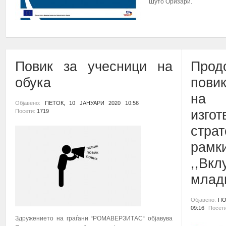
Шуто Оризари.
ПОВЕЌЕ...
Повик за учесници на
Про
обука
пови
на
Објавено:
ПЕТОК, 10 ЈАНУАРИ 2020 10:56
изго
Посети:
1719
стра
рам
,,Вк
млади
Објавено:
ПО
09:16
Посет
Здружението на граѓани “РОМАВЕРЗИТАС“ објавува