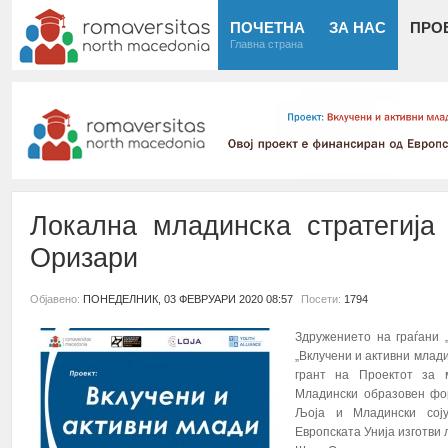
ПОЧЕТНА
ЗА НАС
ПРО
Главна страна
Локална младинска стратегиј
Оризари
Објавено:
ПОНЕДЕЛНИК, 03 ФЕВРУАРИ 2020 08:57
Посети:
1794
Здружението на граѓани
„Вклучени и активни млади“
грант на Проектот за 
Младински образовен фор
Љоја и Младински сој
Европската Унија изготви