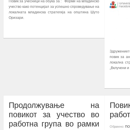
Повик за учесници на обука за : Форми на младинско
учество како потенцијал за успешно спроведување на
локалната младинска стратегија на општина Шуто
Оризари.
ПОВЕЌЕ...
Здружениет
повик за а
локална ст
„Вклучени и
ПОВЕЌЕ...
Продолжување на
Пови
повикот за учество во
работ
работна група во рамки
Објавено:
ПО