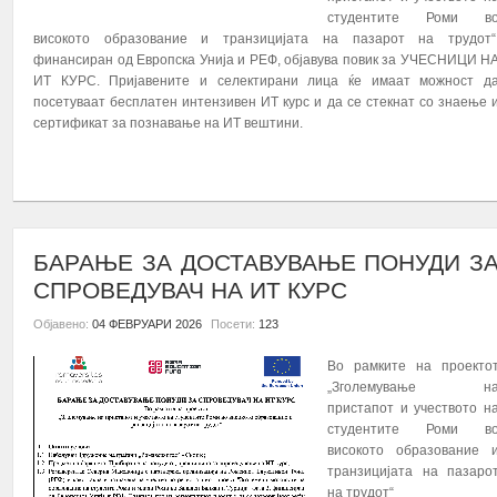
студентите Роми в
високото образование и транзицијата на пазарот на трудот“
финансиран од Европска Унија и РЕФ, објавува повик за УЧЕСНИЦИ Н
ИТ КУРС. Пријавените и селектирани лица ќе имаат можност д
посетуваат бесплатен интензивен ИТ курс и да се стекнат со знаење 
сертификат за познавање на ИТ вештини.
ПОВЕЌЕ...
БАРАЊЕ ЗА ДОСТАВУВАЊЕ ПОНУДИ З
СПРОВЕДУВАЧ НА ИТ КУРС
Објавено:
04 ФЕВРУАРИ 2026
Посети:
123
Во рамките на проекто
„Зголемување н
пристапот и учеството н
студентите Роми в
високото образование 
транзицијата на пазаро
на трудот“