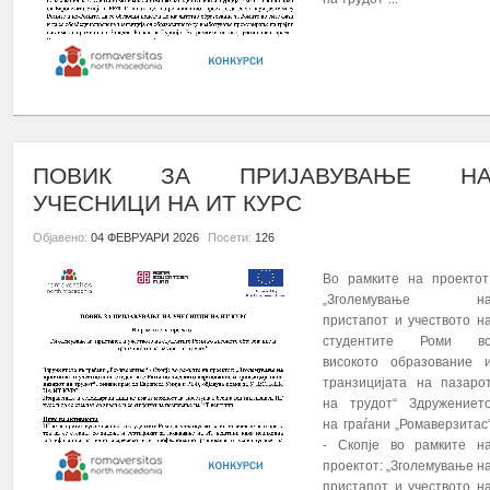
ПОВЕЌЕ...
ПОВИК ЗА ПРИЈАВУВАЊЕ Н
УЧЕСНИЦИ НА ИТ КУРС
Објавено:
04 ФЕВРУАРИ 2026
Посети:
126
Во рамките на проектот
„Зголемување н
пристапот и учеството н
студентите Роми в
високото образование 
транзицијата на пазаро
на трудот“ Здружениет
на граѓани „Ромаверзитас
- Скопје во рамките н
проектот: „Зголемување н
пристапот и учеството н