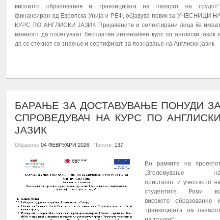
високото образование и транзицијата на пазарот на трудот“
финансиран од Европска Унија и РЕФ, објавува повик за УЧЕСНИЦИ Н
КУРС ПО АНГЛИСКИ ЈАЗИК Пријавените и селектирани лица ќе имаа
можност да посетуваат бесплатен интензивен курс по англиски јазик 
да се стекнат со знаење и сертификат за познавање на Англиски јазик.
ПОВЕЌЕ...
БАРАЊЕ ЗА ДОСТАВУВАЊЕ ПОНУДИ З
СПРОВЕДУВАЧ НА КУРС ПО АНГЛИСК
ЈАЗИК
Објавено:
04 ФЕВРУАРИ 2026
Посети:
137
Во рамките на проекто
„Зголемување н
пристапот и учеството н
студентите Роми в
високото образование 
транзицијата на пазаро
на трудот“...