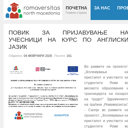
ПОЧЕТНА
ЗА НАС
ПРО
Главна страна
ПОВИК ЗА ПРИЈАВУВАЊЕ Н
УЧЕСНИЦИ НА КУРС ПО АНГЛИСК
ЈАЗИК
Објавено:
04 ФЕВРУАРИ 2026
Посети:
161
Во рамките на проектот
„Зголемување н
пристапот и учеството н
студентите Роми в
високото образование 
транзицијата на пазаро
на трудот“ Здружениет
на граѓани „Ромаверзитас
- Скопје во рамките н
проектот: „Зголемување н
пристапот и учеството н
студентите Роми в