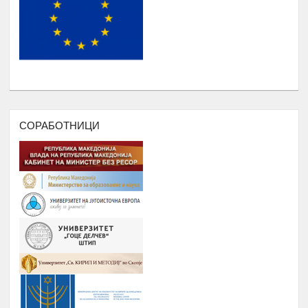
НАДОГРАДБА НА ПЛАТФОРМА
Еромаверзитас И МОБИЛНА
Јануари -
7.
АПЛИКАЦИЈА ЗА РЕГИСТРИРАЊЕ
Август
НА СИТЕ СТУДЕНТИ И КОРИСНИЦИ
НА РОМАВЕРЗИТАС
ПОДРШКА ЗА ОРГАНИЗИРАЊЕ
,ФОРМИРАЊЕ И ФУНКЦИОНИРАЊЕ
НА УНИЈА НА МЛАДИ НА
СОРАБОТНИЦИ
РОМАВЕРЗИТАС
Дебати, номинација и наградување
Јануари –
8.
на најдобрите студенти на
Август
генерацијата, Подршка на СИП
(студентски иницијативи, кампањи),
регистрирање во платформата
ЕРомаверзитас и користење на
мобилна апликација еРомаверзитас.
ЗАБАВА, ПИКНИК, ТЕАТАР,
Јануари –
9.
ФИЛМСКА ВЕЧЕР И ДРУГИ
Август
ИНИЦИЈАТИВИ