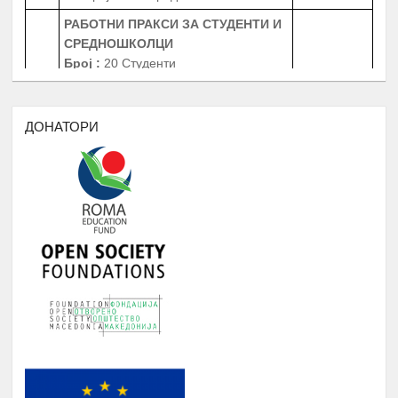
РАБОТНИ ПРАКСИ
ЗА СТУДЕНТИ И
СРЕДНОШКОЛЦИ
Број
:
20 Студенти
20 Средношколци
Јануари -
4.
20 Ментори за средношколците при
Август
извршување на работната пракса
ДОНАТОРИ
Период
: 3 Месеци
Работни пракси во институции, НВО,
приватни фирми и компании
БИБЛИОТЕКА НА РОМАВЕРЗИТАС
Студенти и корисници на
Јануари -
5.
Ромаверзитас. Набавка на нови книги
Август
потребни за користење од страна на
студентите на Ромаверзитас
МЕСЕЧНИ СОСТАНОЦИ СО
СТУДЕНТИТЕ НА РОМАВЕРЗИТАС И
Јануари -
6.
КВАРТАЛНИ СОСТАНОЦИ СО
Август
СТУДЕНТИ И СРЕДНОШКОЛЦИ
КОРИСНИЦИ НА СТИПЕНДИЈА