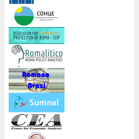
РОМА ИНДЕКС
Јануари -
10.
Број на вклучени лица: 5 лица и еден
Август
ментор
ОДБЕЛЕЖУВАЊЕ НА ВАЖНИ
Јануари -
11.
ДАТУМИ ЗА РОМСКИОТ НАРОД
Август
КУРС ЗА КОМПЈУТЕРИ
Јануари -
12.
Број : 7 студенти на Ромаверзитас и
Август
10 матуранти
ПОДГОТОВКА НА БИЗНИС
Јуни –
13.
ПЛАНОВИ ЗА МАТУРАНТИ
август
ЗИМСКА БИЗНИС ШКОЛА ЗА
СТУДЕНТИ ЗА ГРАДЕЊЕ
КАПАЦИТЕТИ ЗА НАСТАП НА
14.
ПАЗАРОТ НА ТРУД
Февруари
Број : 20 Студенти,
Локација: надвор од Скопје, 4
ноќевања
ЗИМСКА
ШКОЛА ЗА