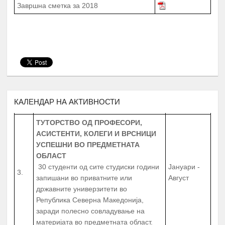
СТИПЕНДИЈА – СТУДЕНТИ И
Завршна сметка за 2018
СРЕДНОШКОЛЦИ
МЕНТОРСТВО ОД
УНИВЕРЗИТЕТСКИ ПРОФЕСОРИ
ДОКАЖАНИ ВО СВОЈАТА ОБЛАСТ
Февруари –
2.
10 Ментори,
за студенти на прва
Јуни
година
запишани во приватните или
државните универзитети во
Република Северна Македонија
КАЛЕНДАР НА АКТИВНОСТИ
ТУТОРСТВО ОД ПРОФЕСОРИ,
АСИСТЕНТИ, КОЛЕГИ И ВРСНИЦИ
УСПЕШНИ ВО ПРЕДМЕТНАТА
ОБЛАСТ
30 студенти од сите студиски години
Јануари -
3.
запишани во приватните или
Август
државните универзитети во
Република Северна Македонија,
заради полесно совладување на
материјата во предметната област.