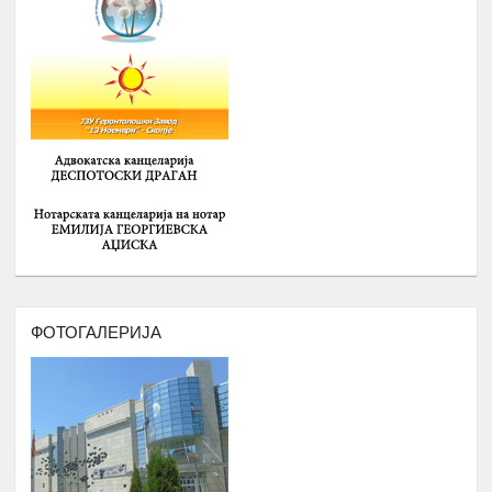
СРЕДНОШКОЛЦИ РОМИ НА ТЕМА
:
-
ИДЕНТИТЕТ, ВЛАДЕЊЕ НА
ПРАВО, ПОЛИТИЧКА КУЛТУРА И
ДЕМОКРАТИЈА И
-
ГРАДЕЊЕ НА КАПАЦИТЕТИ ЗА
15.
Февруари
ЗГОЛЕМУВАЊЕ НА
ВРАБОТЛИВОСТА И НАСТАП НА
ПАЗАРОТ НА ТРУД НА
СРЕДНОШКОЛЦИ РОМИ
Број : 40 Средношколци,
Локација: надвор од Скопје
ДВОДНЕВНА РАБОТИЛНИЦА НА
ТЕМА: АКТИВИЗАМ И УЧЕСТВОТО
ФОТОГАЛЕРИЈА
НА ОБРАЗОВАНИ РОМИ ВО
16.
ЈАВНИТЕ ПОЛИТИКИ
Февруари
Број : 20 учесници
Локација: надвор од Скопје
СЕМИНАР НА ТЕМА
:
АКАДЕМСКИ