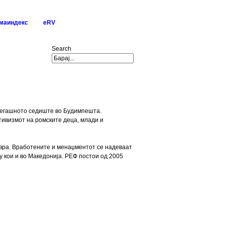
маиндекс
eRV
Search
осегашното седиште во Будимпешта.
тивизмот на ромските деца, млади и
евра. Вработените и менаџментот се надеваат
у кои и во Македонија. РЕФ постои од 2005