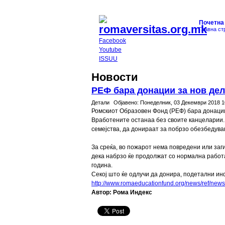
Почетна
Главна ст
Facebook
Youtube
ISSUU
Новости
РЕФ бара донации за нов де
Детали
Објавено:
Понеделник, 03 Декември 2018 1
Ромскиот Образовен Фонд (РЕФ) бара донации
Вработените останаа без своите канцеларии. 
семејства, да донираат за побрзо обезбедув
За среќа, во пожарот нема повредени или заг
дека набрзо ќе продолжат со нормална работа
година.
Секој што ќе одлучи да донира, подетални и
http://www.romaeducationfund.org/news/ref/new
Автор: Рома Индекс