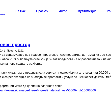
За Нас
Проекти
Инфо
Мултимедиа
Ро
рана
ловен простор
0:41
Посети:
2191
 за изнајмување нов деловен простор, откако неодамна, до темел изгоре д
Затоа РЕФ ги повикува сите кои ја знаат вредноста на образованието и на ак
ање на ново седиште за Фондот.
инати лица, туку е предизвикана сериозна материјална штета од над 50.000 
 и со реализација на значајните програми и услуги во шеснаесет држави, меѓ
нформации може да добие на следниот линк:
s-and-events/damage-fire-ref-hq-estimated-almost-50000-huf-15000000