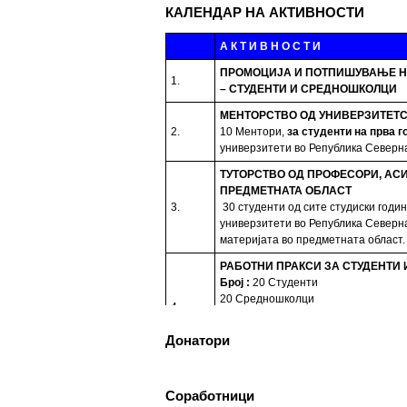
КАЛЕНДАР НА АКТИВНОСТИ
А К Т И В Н О С Т И
ПРОМОЦИЈА И ПОТПИШУВАЊЕ Н
1.
– СТУДЕНТИ И СРЕДНОШКОЛЦИ
МЕНТОРСТВО ОД УНИВЕРЗИТЕТС
2.
10 Ментори,
за студенти на прва г
универзитети во Република Северн
ТУТОРСТВО ОД ПРОФЕСОРИ, АС
ПРЕДМЕТНАТА ОБЛАСТ
3.
30 студенти од сите студиски годи
универзитети во Република Северн
материјата во предметната област.
РАБОТНИ ПРАКСИ
ЗА СТУДЕНТИ
Број
:
20 Студенти
20 Средношколци
4.
20 Ментори за средношколците пр
Период
: 3 Месеци
Донатори
Работни пракси во институции, НВ
БИБЛИОТЕКА НА РОМАВЕРЗИТА
5.
Студенти и корисници на Ромаверзи
Соработници