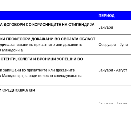
ПЕРИОД
А ДОГОВОРИ СО КОРИСНИЦИТЕ НА СТИПЕНДИЈА
Јануари
КИ ПРОФЕСОРИ ДОКАЖАНИ ВО СВОЈАТА ОБЛАСТ
одина
запишани во приватните или државните
Февруари – Јуни
а Македонија
ИСТЕНТИ, КОЛЕГИ И ВРСНИЦИ УСПЕШНИ ВО
ни запишани во приватните или државните
Јануари - Август
а Македонија, заради полесно совладување на
 И СРЕДНОШКОЛЦИ
Јануари - Август
и извршување на работната пракса
О, приватни фирми и компании
С
тас. Набавка на нови книги потребни за користење
Јануари - Август