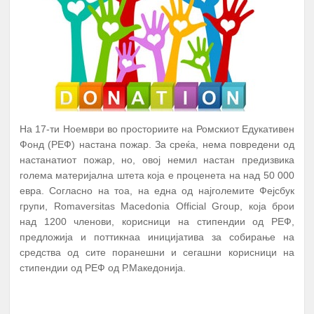
На 17-ти Ноември во просториите на Ромскиот Едукативен
Фонд (РЕФ) настана пожар. За среќа, нема повредени од
настанатиот пожар, но, овој немил настан предизвика
голема материјална штета која е проценета на над 50 000
евра. Согласно на тоа, на една од најголемите Фејсбук
групи, Romaversitas Macedonia Official Group, која брои
над 1200 членови, корисници на стипендии од РЕФ,
предложија и поттикнаа иницијатива за собирање на
средства од сите поранешни и сегашни корисници на
стипендии од РЕФ од Р.Македонија.