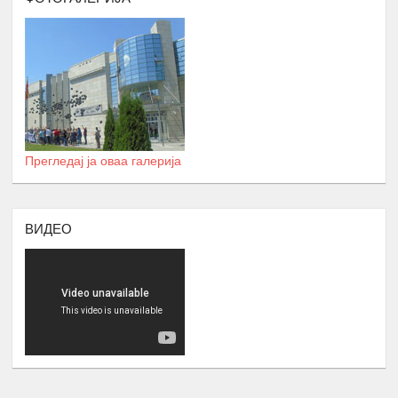
Локација: надвор од Скопје
ДВОДНЕВНА РАБОТИЛНИЦА НА
ТЕМА: АКТИВИЗАМ И УЧЕСТВОТО
НА ОБРАЗОВАНИ РОМИ ВО
16.
ЈАВНИТЕ ПОЛИТИКИ
Февруари
Број : 20 учесници
Локација: надвор од Скопје
Прегледај ја оваа галерија
СЕМИНАР НА ТЕМА
:
АКАДЕМСКИ
ТЕХНИКИ И АКАДЕМСКО
ПИШУВАЊЕ
ВИДЕО
- Управување со време и
Приоритизација,
17.
- Кооперативно учење и делегирање,
Април
Истражување Анализа
- Академско пишување и критично
размислување
Број : 45 Студенти,
Локација: надвор од Скопје