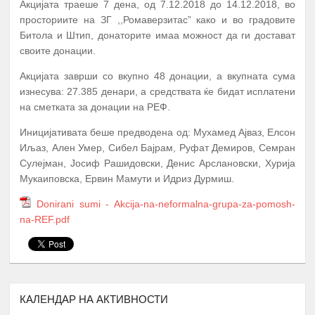
Акцијата траеше 7 дена, од 7.12.2018 до 14.12.2018, во
просториите на ЗГ ,,Ромаверзитас” како и во градовите
Битола и Штип, донаторите имаа можност да ги достават
своите донации.
Акцијата заврши со вкупно 48 донации, а вкупната сума
изнесува: 27.385 денари, а средствата ќе бидат исплатени
А К Т И В Н О С Т И
ПЕРИОД
на сметката за донации на РЕФ.
ПРОМОЦИЈА И ПОТПИШУВАЊЕ НА
Иницијативата беше предводена од: Мухамед Ајваз, Елсон
ДОГОВОРИ СО КОРИСНИЦИТЕ НА
1.
Јануари
Иљаз, Ален Умер, Сибел Бајрам, Руфат Демиров, Семран
СТИПЕНДИЈА – СТУДЕНТИ И
Сулејман, Јосиф Рашидовски, Денис Арслановски, Хурија
СРЕДНОШКОЛЦИ
Мукаиповска, Ервин Мамути и Идриз Дурмиш.
МЕНТОРСТВО ОД
Donirani sumi - Akcija-na-neformalna-grupa-za-pomosh-
УНИВЕРЗИТЕТСКИ ПРОФЕСОРИ
na-REF.pdf
ДОКАЖАНИ ВО СВОЈАТА ОБЛАСТ
Февруари –
2.
10 Ментори,
за студенти на прва
Јуни
година
запишани во приватните или
државните универзитети во
Република Северна Македонија
КАЛЕНДАР НА АКТИВНОСТИ
ТУТОРСТВО ОД ПРОФЕСОРИ,