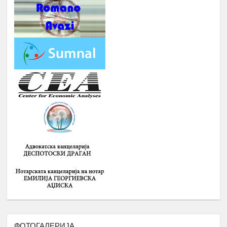
13.
ПЛАНОВИ ЗА МАТУРАНТИ
август
ЗИМСКА БИЗНИС ШКОЛА ЗА
СТУДЕНТИ ЗА ГРАДЕЊЕ
КАПАЦИТЕТИ ЗА НАСТАП НА
14.
ПАЗАРОТ НА ТРУД
Февруари
Број : 20 Студенти,
Локација: надвор од Скопје, 4
ноќевања
ЗИМСКА
ШКОЛА ЗА
СРЕДНОШКОЛЦИ РОМИ НА ТЕМА
:
-
ИДЕНТИТЕТ, ВЛАДЕЊЕ НА
ПРАВО, ПОЛИТИЧКА КУЛТУРА И
ДЕМОКРАТИЈА И
-
ГРАДЕЊЕ НА КАПАЦИТЕТИ ЗА
15.
Февруари
ЗГОЛЕМУВАЊЕ НА
ВРАБОТЛИВОСТА И НАСТАП НА
ПАЗАРОТ НА ТРУД НА
СРЕДНОШКОЛЦИ РОМИ
Број : 40 Средношколци,
ФОТОГАЛЕРИЈА