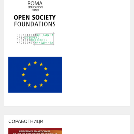
Студенти и корисници на
Јануари -
5.
Ромаверзитас. Набавка на нови книги
Август
потребни за користење од страна на
студентите на Ромаверзитас
МЕСЕЧНИ СОСТАНОЦИ СО
СТУДЕНТИТЕ НА РОМАВЕРЗИТАС И
Јануари -
6.
КВАРТАЛНИ СОСТАНОЦИ СО
Август
СТУДЕНТИ И СРЕДНОШКОЛЦИ
КОРИСНИЦИ НА СТИПЕНДИЈА
НАДОГРАДБА НА ПЛАТФОРМА
Еромаверзитас И МОБИЛНА
Јануари -
7.
АПЛИКАЦИЈА ЗА РЕГИСТРИРАЊЕ
Август
НА СИТЕ СТУДЕНТИ И КОРИСНИЦИ
НА РОМАВЕРЗИТАС
ПОДРШКА ЗА ОРГАНИЗИРАЊЕ
,ФОРМИРАЊЕ И ФУНКЦИОНИРАЊЕ
НА УНИЈА НА МЛАДИ НА
СОРАБОТНИЦИ
РОМАВЕРЗИТАС
Дебати, номинација и наградување
Јануари –