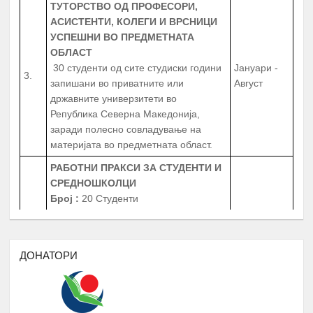
АСИСТЕНТИ, КОЛЕГИ И ВРСНИЦИ
УСПЕШНИ ВО ПРЕДМЕТНАТА
ОБЛАСТ
30 студенти од сите студиски години
Јануари -
3.
запишани во приватните или
Август
државните универзитети во
Република Северна Македонија,
заради полесно совладување на
материјата во предметната област.
РАБОТНИ ПРАКСИ
ЗА СТУДЕНТИ И
СРЕДНОШКОЛЦИ
Број
:
20 Студенти
20 Средношколци
Јануари -
4.
20 Ментори за средношколците при
Август
извршување на работната пракса
Период
: 3 Месеци
ДОНАТОРИ
Работни пракси во институции, НВО,
приватни фирми и компании
БИБЛИОТЕКА НА РОМАВЕРЗИТАС