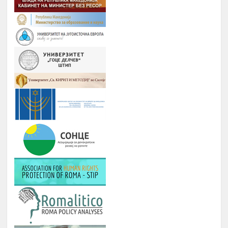
8.
на најдобрите студенти на
Август
генерацијата, Подршка на СИП
(студентски иницијативи, кампањи),
регистрирање во платформата
ЕРомаверзитас и користење на
мобилна апликација еРомаверзитас.
ЗАБАВА, ПИКНИК, ТЕАТАР,
Јануари –
9.
ФИЛМСКА ВЕЧЕР И ДРУГИ
Август
ИНИЦИЈАТИВИ
РОМА ИНДЕКС
Јануари -
10.
Број на вклучени лица: 5 лица и еден
Август
ментор
ОДБЕЛЕЖУВАЊЕ НА ВАЖНИ
Јануари -
11.
ДАТУМИ ЗА РОМСКИОТ НАРОД
Август
КУРС ЗА КОМПЈУТЕРИ
Јануари -
12.
Број : 7 студенти на Ромаверзитас и
Август
10 матуранти
ПОДГОТОВКА НА БИЗНИС
Јуни –