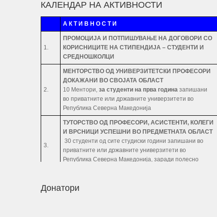
КАЛЕНДАР НА АКТИВНОСТИ
А К Т И В Н О С Т И
ПРОМОЦИЈА И ПОТПИШУВАЊЕ НА ДОГОВОРИ СО
1.
КОРИСНИЦИТЕ НА СТИПЕНДИЈА – СТУДЕНТИ И
СРЕДНОШКОЛЦИ
МЕНТОРСТВО ОД УНИВЕРЗИТЕТСКИ ПРОФЕСОРИ
ДОКАЖАНИ ВО СВОЈАТА ОБЛАСТ
2.
10 Ментори,
за студенти на прва година
запишани
во приватните или државните универзитети во
Република Северна Македонија
ТУТОРСТВО ОД ПРОФЕСОРИ, АСИСТЕНТИ, КОЛЕГИ
И ВРСНИЦИ УСПЕШНИ ВО ПРЕДМЕТНАТА ОБЛАСТ
30 студенти од сите студиски години запишани во
3.
приватните или државните универзитети во
Република Северна Македонија, заради полесно
совладување на материјата во предметната област.
РАБОТНИ ПРАКСИ
ЗА СТУДЕНТИ И
Донатори
СРЕДНОШКОЛЦИ
Број
:
20 Студенти
20 Средношколци