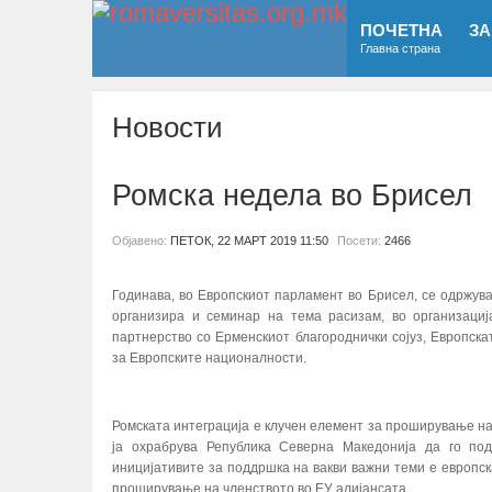
ПОЧЕТНА
ЗА
Главна страна
Новости
Ромска недела во Брисел
Објавено:
ПЕТОК, 22 МАРТ 2019 11:50
Посети:
2466
Годинава, во Европскиот парламент во Брисел, се одржува 
организира и семинар на тема расизам, во организаци
партнерство со Ерменскиот благороднички сојуз, Европска
за Европските националности.
Ромската интеграција е клучен елемент за проширување на 
ја охрабрува Република Северна Македонија да го по
иницијативите за поддршка на вакви важни теми е европск
проширување на членството во ЕУ алијансата.