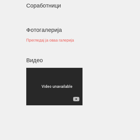
4.
20 Ментори за средношколците при извршување на
Соработници
работната пракса
Период
: 3 Месеци
Работни пракси во институции, НВО, приватни фирми
и компании
Фотогалерија
БИБЛИОТЕКА НА РОМАВЕРЗИТАС
Прегледај ја оваа галерија
Студенти и корисници на Ромаверзитас. Набавка на
5.
нови книги потребни за користење од страна на
студентите на Ромаверзитас
Видео
МЕСЕЧНИ СОСТАНОЦИ СО СТУДЕНТИТЕ НА
РОМАВЕРЗИТАС И КВАРТАЛНИ СОСТАНОЦИ СО
6.
СТУДЕНТИ И СРЕДНОШКОЛЦИ КОРИСНИЦИ НА
СТИПЕНДИЈА
НАДОГРАДБА НА ПЛАТФОРМА Еромаверзитас И
МОБИЛНА АПЛИКАЦИЈА ЗА РЕГИСТРИРАЊЕ НА
7.
СИТЕ СТУДЕНТИ И КОРИСНИЦИ НА
РОМАВЕРЗИТАС
ПОДРШКА ЗА ОРГАНИЗИРАЊЕ ,ФОРМИРАЊЕ И
ФУНКЦИОНИРАЊЕ НА УНИЈА НА МЛАДИ НА
РОМАВЕРЗИТАС
Дебати, номинација и наградување на најдобрите
8.