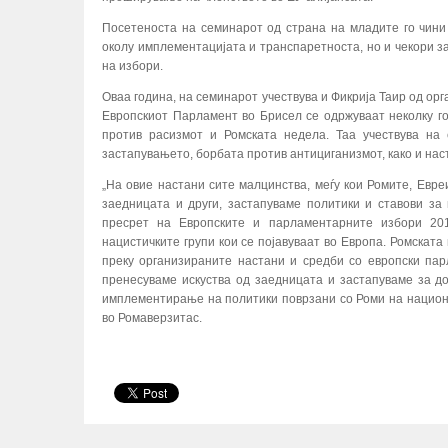
Посетеноста на семинарот од страна на младите го чини
околу имплементацијата и транспаретноста, но и чекори з
на избори.
Оваа година, на семинарот учествува и Фикрија Таир од ор
Европскиот Парламент во Брисел се одржуваат неколку го
против расизмот и Ромската недела. Таа учествува на
застапувањето, борбата против антициганизмот, како и настан
„На овие настани сите малцинства, меѓу кои Ромите, Евре
заедницата и други, застапуваме политики и ставови з
пресрет на Европските и парламентарните избори 201
нацистичките групи кои се појавуваат во Европа. Ромската
преку организираните настани и средби со европски па
пренесуваме искуства од заедницата и застапуваме за 
имплементирање на политики поврзани со Роми на национа
во Ромаверзитас.