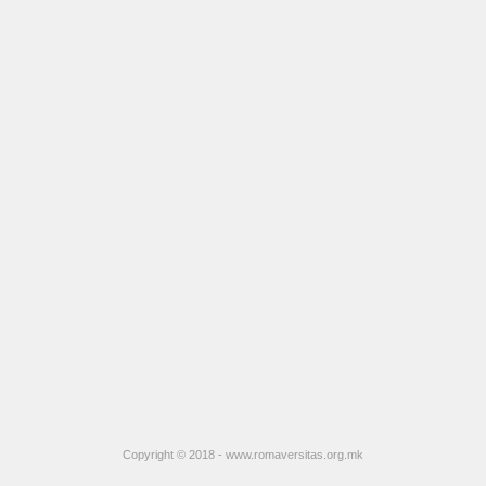
Август
Јануари -
Август
Јануари -
Август
Јануари -
Август
Copyright © 2018 - www.romaversitas.org.mk
Јануари –