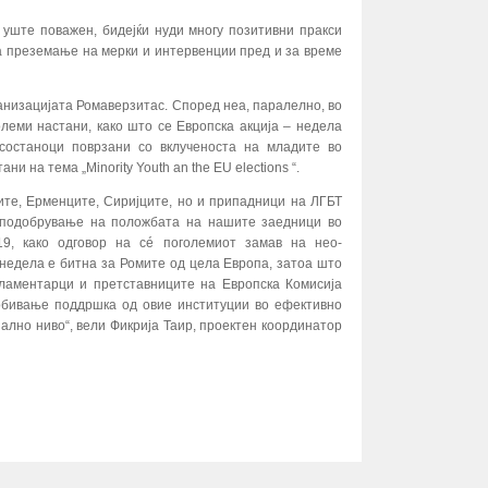
 уште поважен, бидејќи нуди многу позитивни пракси
а преземање на мерки и интервенции пред и за време
ганизацијата Ромаверзитас. Според неа, паралелно, во
леми настани, како што се Европска акција – недела
 состаноци поврзани со вклученоста на младите во
и на тема „Minority Youth an the EU elections “.
ите, Ерменците, Сиријците, но и припадници на ЛГБТ
а подобрување на положбата на нашите заедници во
9, како одговор на сé поголемиот замав на нео-
 недела е битна за Ромите од цела Европа, затоа што
рламентарци и претставниците на Европска Комисија
добивање поддршка од овие институции во ефективно
лно ниво“, вели Фикрија Таир, проектен координатор