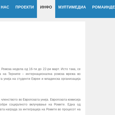
 НАС
ПРОЕКТИ
ИНФО
МУЛТИМЕДИА
РОМАИНДЕ
Ромска недела од 16-ти до 22-ри март. Исто така, се
ја на Тернипе – интернационална ромска мрежа во
та унија на студенти Евреи и младинска организација
членството во Европската унија. Европската комисија
добри социјалното вклучување на Ромите. Една од
ата награда за интеграција на Ромите во процесот на