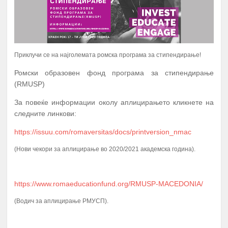
Приклучи се на најголемата ромска програма за стипендирање!
Ромски образовен фонд програма за стипендирање
(RMUSP)
За повеќе информации околу аплицирањето кликнете на
следните линкови:
https://issuu.com/romaversitas/docs/printversion_nmac
(Нови чекори за аплицирање во 2020/2021 академска година).
А К Т И В Н О С Т И
ПЕРИОД
ПРОМОЦИЈА И ПОТПИШУВАЊЕ НА
ДОГОВОРИ СО КОРИСНИЦИТЕ НА
https://www.romaeducationfund.org/RMUSP-MACEDONIA/
1.
Јануари
СТИПЕНДИЈА – СТУДЕНТИ И
(Водич за аплицирање РМУСП).
СРЕДНОШКОЛЦИ
МЕНТОРСТВО ОД