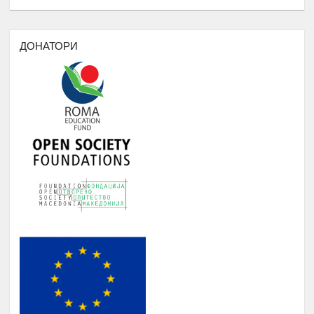
Јануари -
4.
20 Ментори за средношколците при
Август
извршување на работната пракса
ДОНАТОРИ
Период
: 3 Месеци
Работни пракси во институции, НВО,
приватни фирми и компании
БИБЛИОТЕКА НА РОМАВЕРЗИТАС
Студенти и корисници на
Јануари -
5.
Ромаверзитас. Набавка на нови книги
Август
потребни за користење од страна на
студентите на Ромаверзитас
МЕСЕЧНИ СОСТАНОЦИ СО
СТУДЕНТИТЕ НА РОМАВЕРЗИТАС И
Јануари -
6.
КВАРТАЛНИ СОСТАНОЦИ СО
Август
СТУДЕНТИ И СРЕДНОШКОЛЦИ
КОРИСНИЦИ НА СТИПЕНДИЈА
НАДОГРАДБА НА ПЛАТФОРМА
Еромаверзитас И МОБИЛНА
Јануари -
7.
АПЛИКАЦИЈА ЗА РЕГИСТРИРАЊЕ
Август