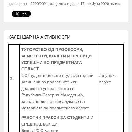
УНИВЕРЗИТЕТСКИ ПРОФЕСОРИ
Краен рок за 2020/2021 академска година: 17 - ти Јуни 2020 година.
ДОКАЖАНИ ВО СВОЈАТА ОБЛАСТ
Февруари –
2.
10 Ментори,
за студенти на прва
Јуни
година
запишани во приватните или
државните универзитети во
Република Северна Македонија
КАЛЕНДАР НА АКТИВНОСТИ
ТУТОРСТВО ОД ПРОФЕСОРИ,
АСИСТЕНТИ, КОЛЕГИ И ВРСНИЦИ
УСПЕШНИ ВО ПРЕДМЕТНАТА
ОБЛАСТ
30 студенти од сите студиски години
Јануари -
3.
запишани во приватните или
Август
државните универзитети во
Република Северна Македонија,
заради полесно совладување на
материјата во предметната област.
РАБОТНИ ПРАКСИ
ЗА СТУДЕНТИ И
СРЕДНОШКОЛЦИ
Број
:
20 Студенти
20 Средношколци