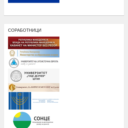
НА СИТЕ СТУДЕНТИ И КОРИСНИЦИ
НА РОМАВЕРЗИТАС
ПОДРШКА ЗА ОРГАНИЗИРАЊЕ
,ФОРМИРАЊЕ И ФУНКЦИОНИРАЊЕ
НА УНИЈА НА МЛАДИ НА
СОРАБОТНИЦИ
РОМАВЕРЗИТАС
Дебати, номинација и наградување
Јануари –
8.
на најдобрите студенти на
Август
генерацијата, Подршка на СИП
(студентски иницијативи, кампањи),
регистрирање во платформата
ЕРомаверзитас и користење на
мобилна апликација еРомаверзитас.
ЗАБАВА, ПИКНИК, ТЕАТАР,
Јануари –
9.
ФИЛМСКА ВЕЧЕР И ДРУГИ
Август
ИНИЦИЈАТИВИ
РОМА ИНДЕКС
Јануари -
10.
Број на вклучени лица: 5 лица и еден
Август
ментор