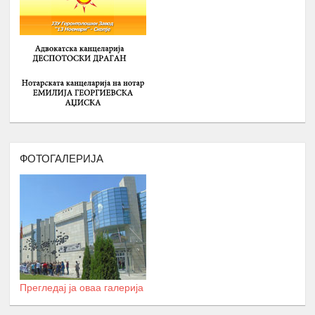
ДЕМОКРАТИЈА И
-
ГРАДЕЊЕ НА КАПАЦИТЕТИ ЗА
15.
Февруари
ЗГОЛЕМУВАЊЕ НА
ВРАБОТЛИВОСТА И НАСТАП НА
ПАЗАРОТ НА ТРУД НА
СРЕДНОШКОЛЦИ РОМИ
Број : 40 Средношколци,
Локација: надвор од Скопје
ДВОДНЕВНА РАБОТИЛНИЦА НА
ТЕМА: АКТИВИЗАМ И УЧЕСТВОТО
ФОТОГАЛЕРИЈА
НА ОБРАЗОВАНИ РОМИ ВО
16.
ЈАВНИТЕ ПОЛИТИКИ
Февруари
Број : 20 учесници
Локација: надвор од Скопје
СЕМИНАР НА ТЕМА
:
АКАДЕМСКИ
ТЕХНИКИ И АКАДЕМСКО
ПИШУВАЊЕ
Прегледај ја оваа галерија
- Управување со време и