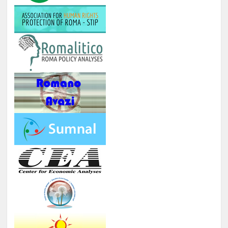
ОДБЕЛЕЖУВАЊЕ НА ВАЖНИ
Јануари -
11.
ДАТУМИ ЗА РОМСКИОТ НАРОД
Август
КУРС ЗА КОМПЈУТЕРИ
Јануари -
12.
Број : 7 студенти на Ромаверзитас и
Август
10 матуранти
ПОДГОТОВКА НА БИЗНИС
Јуни –
13.
ПЛАНОВИ ЗА МАТУРАНТИ
август
ЗИМСКА БИЗНИС ШКОЛА ЗА
СТУДЕНТИ ЗА ГРАДЕЊЕ
КАПАЦИТЕТИ ЗА НАСТАП НА
14.
ПАЗАРОТ НА ТРУД
Февруари
Број : 20 Студенти,
Локација: надвор од Скопје, 4
ноќевања
ЗИМСКА
ШКОЛА ЗА
СРЕДНОШКОЛЦИ РОМИ НА ТЕМА
:
-
ИДЕНТИТЕТ, ВЛАДЕЊЕ НА
ПРАВО, ПОЛИТИЧКА КУЛТУРА И