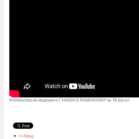
Romaversitas во медиумите | "HANGO E ROMENGORO" во ТВ Шутел
<< Пред