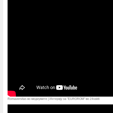
Romaversitas во медиумите | Интервју за "EUROROM" во 24vakti