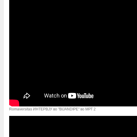
Romaversitas ИНТЕРВЈУ во "BIJANDIPE" во МРТ 2