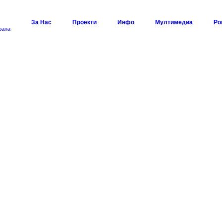
За Нас
Проекти
Инфо
Мултимедиа
Ро
рана