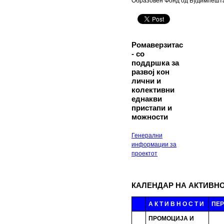
Образовен Фонд од Будимпешт
Ромаверзитас
- со
поддршка за
развој кон
лични и
колективни
еднакви
пристапи и
можности
Генерални
информации за
проектот
КАЛЕНДАР НА АКТИВН
А К Т И В Н О С Т И
ПЕ
ПРОМОЦИЈА И