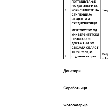
ПОТПИШУВАЊЕ
НА ДОГОВОРИ СО
1.
КОРИСНИЦИТЕ НА
Јан
СТИПЕНДИЈА –
СТУДЕНТИ И
СРЕДНОШКОЛЦИ
МЕНТОРСТВО ОД
УНИВЕРЗИТЕТСКИ
ПРОФЕСОРИ
ДОКАЖАНИ ВО
СВОЈАТА ОБЛАСТ
10 Ментори,
за
Фев
2.
студенти на прва
– Ју
година
запишани
во приватните или
државните
Донатори
универзитети во
Република Северна
Македонија
Соработници
ТУТОРСТВО ОД
ПРОФЕСОРИ,
АСИСТЕНТИ,
КОЛЕГИ И
Фотогалерија
ВРСНИЦИ