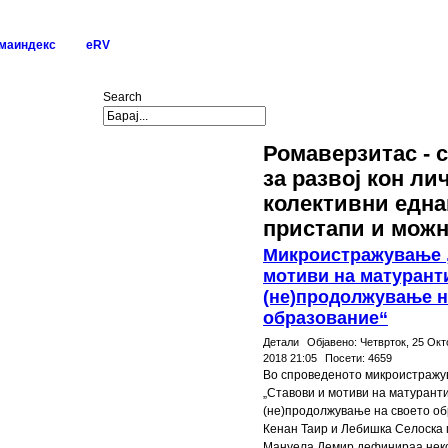
маиндекс
eRV
Search
Ромаверзитас - 
за развој кон ли
колективни една
пристапи и мож
Микроистражување 
мотиви на матурант
(не)продолжување н
образование“
Детали
Објавено:
Четврток, 25 Ок
2018 21:05
Посети:
4659
Во спроведеното микроистражу
„Ставови и мотиви на матурант
(не)продолжување на своето об
Кенан Таир и Лебишка Селоска 
Мануела Демир дефинираа некол