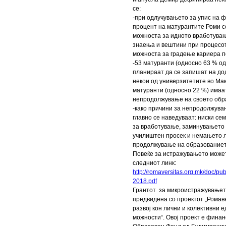
се:
-при одлучувањето за упис на ф
процент на матурантите Роми с
можноста за идното вработува
знаења и вештини при процесот
можноста за градење кариера 
-53 матуранти (односно 63 % о
планираат да се запишат на до
некои од универзитетите во Мак
матуранти (односно 22 %) имаа
непродолжување на своето обр
-како причини за непродолжува
главно се наведуваат: ниски се
за вработување, заминувањето 
училиштен просек и немањето 
продолжување на образованиет
Повеќе за истражувањето может
следниот линк:
http://romaversitas.org.mk/doc/pub
2018.pdf
Грантот за микроистражувањет
предвидена со проектот „Ромав
развој кон лични и колективни 
можности“. Овој проект е фина