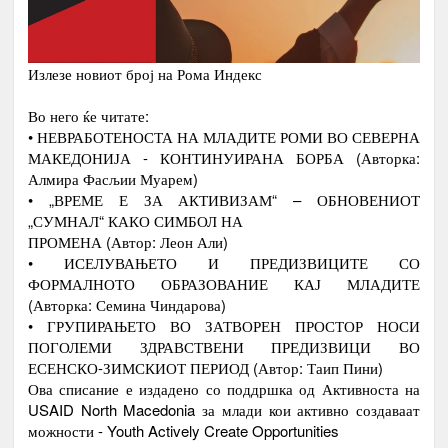
Излезе новиот број на Рома Индекс
Во него ќе читате:
• НЕВРАБОТЕНОСТА НА МЛАДИТЕ РОМИ ВО СЕВЕРНА
МАКЕДОНИЈА - КОНТИНУИРАНА БОРБА (Авторка:
Алмира Фасљии Муарем)
• „ВРЕМЕ Е ЗА АКТИВИЗАМ“ – ОБНОВЕНИОТ
„СУМНАЛ“ КАКО СИМБОЛ НА
ПРОМЕНА (Автор: Леон Али)
• ИСЕЛУВАЊЕТО И ПРЕДИЗВИЦИТЕ СО
ФОРМАЛНОТО ОБРАЗОВАНИЕ КАЈ МЛАДИТЕ
(Авторка: Семина Чиндарова)
• ГРУПИРАЊЕТО ВО ЗАТВОРЕН ПРОСТОР НОСИ
ПОГОЛЕМИ ЗДРАВСТВЕНИ ПРЕДИЗВИЦИ ВО
А К Т И В Н О С Т И
ПЕРИОД
ЕСЕНСКО-ЗИМСКИОТ ПЕРИОД (Автор: Таип Пини)
ПРОМОЦИЈА И ПОТПИШУВАЊЕ НА
Ова списание е издадено со поддршка од Активноста на
ДОГОВОРИ СО КОРИСНИЦИТЕ НА
USAID North Macedonia за млади кои активно создаваат
1.
Јануари
можности - Youth Actively Create Opportunities
СТИПЕНДИЈА – СТУДЕНТИ И