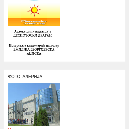
-
ИДЕНТИТЕТ, ВЛАДЕЊЕ НА
ПРАВО, ПОЛИТИЧКА КУЛТУРА И
ДЕМОКРАТИЈА И
-
ГРАДЕЊЕ НА КАПАЦИТЕТИ ЗА
15.
Февруари
ЗГОЛЕМУВАЊЕ НА
ВРАБОТЛИВОСТА И НАСТАП НА
ПАЗАРОТ НА ТРУД НА
СРЕДНОШКОЛЦИ РОМИ
Број : 40 Средношколци,
Локација: надвор од Скопје
ДВОДНЕВНА РАБОТИЛНИЦА НА
ФОТОГАЛЕРИЈА
ТЕМА: АКТИВИЗАМ И УЧЕСТВОТО
НА ОБРАЗОВАНИ РОМИ ВО
16.
ЈАВНИТЕ ПОЛИТИКИ
Февруари
Број : 20 учесници
Локација: надвор од Скопје
СЕМИНАР НА ТЕМА
:
АКАДЕМСКИ
ТЕХНИКИ И АКАДЕМСКО