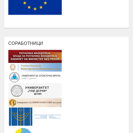
Еромаверзитас И МОБИЛНА
Јануари -
7.
АПЛИКАЦИЈА ЗА РЕГИСТРИРАЊЕ
Август
НА СИТЕ СТУДЕНТИ И КОРИСНИЦИ
НА РОМАВЕРЗИТАС
ПОДРШКА ЗА ОРГАНИЗИРАЊЕ
,ФОРМИРАЊЕ И ФУНКЦИОНИРАЊЕ
СОРАБОТНИЦИ
НА УНИЈА НА МЛАДИ НА
РОМАВЕРЗИТАС
Дебати, номинација и наградување
Јануари –
8.
на најдобрите студенти на
Август
генерацијата, Подршка на СИП
(студентски иницијативи, кампањи),
регистрирање во платформата
ЕРомаверзитас и користење на
мобилна апликација еРомаверзитас.
ЗАБАВА, ПИКНИК, ТЕАТАР,
Јануари –
9.
ФИЛМСКА ВЕЧЕР И ДРУГИ
Август
ИНИЦИЈАТИВИ
РОМА ИНДЕКС