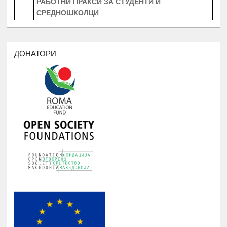
СРЕДНОШКОЛЦИ
Број
:
20 Студенти
20 Средношколци
Јануари -
4.
20 Ментори за средношколците при
Август
извршување на работната пракса
ДОНАТОРИ
Период
: 3 Месеци
Работни пракси во институции, НВО,
приватни фирми и компании
БИБЛИОТЕКА НА РОМАВЕРЗИТАС
Студенти и корисници на
Јануари -
5.
Ромаверзитас. Набавка на нови книги
Август
потребни за користење од страна на
студентите на Ромаверзитас
МЕСЕЧНИ СОСТАНОЦИ СО
СТУДЕНТИТЕ НА РОМАВЕРЗИТАС И
Јануари -
6.
КВАРТАЛНИ СОСТАНОЦИ СО
Август
СТУДЕНТИ И СРЕДНОШКОЛЦИ
КОРИСНИЦИ НА СТИПЕНДИЈА
НАДОГРАДБА НА ПЛАТФОРМА