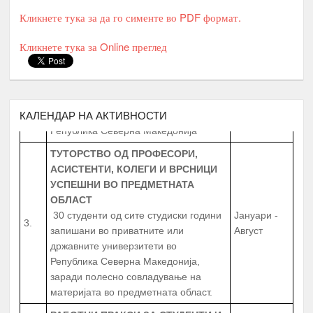
СРЕДНОШКОЛЦИ
Кликнете тука за да го сименте во PDF формат.
МЕНТОРСТВО ОД
УНИВЕРЗИТЕТСКИ ПРОФЕСОРИ
Кликнете тука за Online преглед
ДОКАЖАНИ ВО СВОЈАТА ОБЛАСТ
Февруари –
2.
10 Ментори,
за студенти на прва
Јуни
година
запишани во приватните или
државните универзитети во
КАЛЕНДАР НА АКТИВНОСТИ
Република Северна Македонија
ТУТОРСТВО ОД ПРОФЕСОРИ,
АСИСТЕНТИ, КОЛЕГИ И ВРСНИЦИ
УСПЕШНИ ВО ПРЕДМЕТНАТА
ОБЛАСТ
30 студенти од сите студиски години
Јануари -
3.
запишани во приватните или
Август
државните универзитети во
Република Северна Македонија,
заради полесно совладување на
материјата во предметната област.
РАБОТНИ ПРАКСИ
ЗА СТУДЕНТИ И