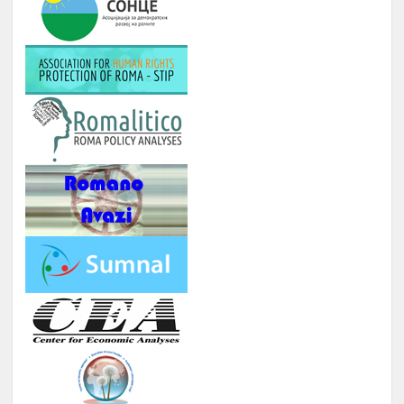
Јануари -
10.
Број на вклучени лица: 5 лица и еден
Август
ментор
ОДБЕЛЕЖУВАЊЕ НА ВАЖНИ
Јануари -
11.
ДАТУМИ ЗА РОМСКИОТ НАРОД
Август
КУРС ЗА КОМПЈУТЕРИ
Јануари -
12.
Број : 7 студенти на Ромаверзитас и
Август
10 матуранти
ПОДГОТОВКА НА БИЗНИС
Јуни –
13.
ПЛАНОВИ ЗА МАТУРАНТИ
август
ЗИМСКА БИЗНИС ШКОЛА ЗА
СТУДЕНТИ ЗА ГРАДЕЊЕ
КАПАЦИТЕТИ ЗА НАСТАП НА
14.
ПАЗАРОТ НА ТРУД
Февруари
Број : 20 Студенти,
Локација: надвор од Скопје, 4
ноќевања
ЗИМСКА
ШКОЛА ЗА
СРЕДНОШКОЛЦИ РОМИ НА ТЕМА
: