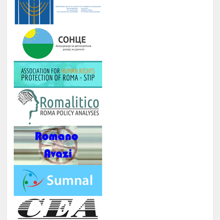
9.
ФИЛМСКА ВЕЧЕР И ДРУГИ
Август
ИНИЦИЈАТИВИ
РОМА ИНДЕКС
Јануари -
10.
Број на вклучени лица: 5 лица и еден
Август
ментор
ОДБЕЛЕЖУВАЊЕ НА ВАЖНИ
Јануари -
11.
ДАТУМИ ЗА РОМСКИОТ НАРОД
Август
КУРС ЗА КОМПЈУТЕРИ
Јануари -
12.
Број : 7 студенти на Ромаверзитас и
Август
10 матуранти
ПОДГОТОВКА НА БИЗНИС
Јуни –
13.
ПЛАНОВИ ЗА МАТУРАНТИ
август
ЗИМСКА БИЗНИС ШКОЛА ЗА
СТУДЕНТИ ЗА ГРАДЕЊЕ
КАПАЦИТЕТИ ЗА НАСТАП НА
14.
ПАЗАРОТ НА ТРУД
Февруари
Број : 20 Студенти,
Локација: надвор од Скопје, 4