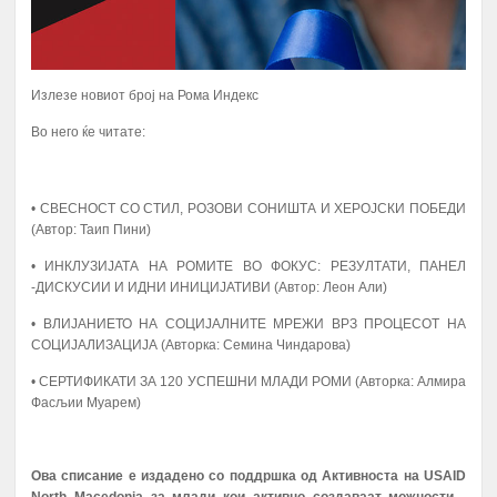
Излезе новиот број на Рома Индекс
Во него ќе читате:
• СВЕСНОСТ СО СТИЛ, РОЗОВИ СОНИШТА И ХЕРОЈСКИ ПОБЕДИ
(Автор: Таип Пини)
• ИНКЛУЗИЈАТА НА РОМИТЕ ВО ФОКУС: РЕЗУЛТАТИ, ПАНЕЛ
-ДИСКУСИИ И ИДНИ ИНИЦИЈАТИВИ (Автор: Леон Али)
• ВЛИЈАНИЕТО НА СОЦИЈАЛНИТЕ МРЕЖИ ВРЗ ПРОЦЕСОТ НА
СОЦИЈАЛИЗАЦИЈА (Авторка: Семина Чиндарова)
• СЕРТИФИКАТИ ЗА 120 УСПЕШНИ МЛАДИ РОМИ (Авторка: Алмира
Фасљии Муарем)
А К Т И В Н О С Т И
ПЕРИОД
Ова списание е издадено со поддршка од Активноста на USAID
North Macedonia за млади кои активно создаваат можности -