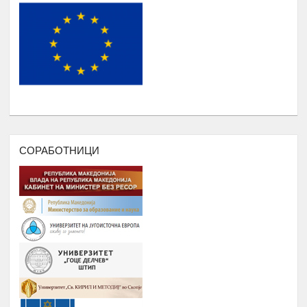
СТУДЕНТИ И СРЕДНОШКОЛЦИ
КОРИСНИЦИ НА СТИПЕНДИЈА
НАДОГРАДБА НА ПЛАТФОРМА
Еромаверзитас И МОБИЛНА
Јануари -
7.
АПЛИКАЦИЈА ЗА РЕГИСТРИРАЊЕ
Август
НА СИТЕ СТУДЕНТИ И КОРИСНИЦИ
НА РОМАВЕРЗИТАС
ПОДРШКА ЗА ОРГАНИЗИРАЊЕ
,ФОРМИРАЊЕ И ФУНКЦИОНИРАЊЕ
СОРАБОТНИЦИ
НА УНИЈА НА МЛАДИ НА
РОМАВЕРЗИТАС
Дебати, номинација и наградување
Јануари –
8.
на најдобрите студенти на
Август
генерацијата, Подршка на СИП
(студентски иницијативи, кампањи),
регистрирање во платформата
ЕРомаверзитас и користење на
мобилна апликација еРомаверзитас.
ЗАБАВА, ПИКНИК, ТЕАТАР,
Јануари –