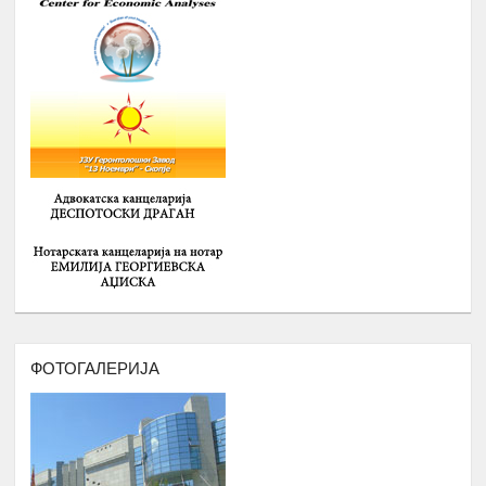
ноќевања
ЗИМСКА
ШКОЛА ЗА
СРЕДНОШКОЛЦИ РОМИ НА ТЕМА
:
-
ИДЕНТИТЕТ, ВЛАДЕЊЕ НА
ПРАВО, ПОЛИТИЧКА КУЛТУРА И
ДЕМОКРАТИЈА И
-
ГРАДЕЊЕ НА КАПАЦИТЕТИ ЗА
15.
Февруари
ЗГОЛЕМУВАЊЕ НА
ВРАБОТЛИВОСТА И НАСТАП НА
ПАЗАРОТ НА ТРУД НА
СРЕДНОШКОЛЦИ РОМИ
Број : 40 Средношколци,
Локација: надвор од Скопје
ДВОДНЕВНА РАБОТИЛНИЦА НА
ФОТОГАЛЕРИЈА
ТЕМА: АКТИВИЗАМ И УЧЕСТВОТО
НА ОБРАЗОВАНИ РОМИ ВО
16.
ЈАВНИТЕ ПОЛИТИКИ
Февруари
Број : 20 учесници