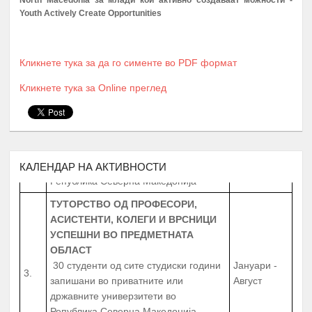
ПРОМОЦИЈА И ПОТПИШУВАЊЕ НА
Youth Actively Create Opportunities
ДОГОВОРИ СО КОРИСНИЦИТЕ НА
1.
Јануари
СТИПЕНДИЈА – СТУДЕНТИ И
СРЕДНОШКОЛЦИ
Кликнете тука за да го сименте во PDF формат
МЕНТОРСТВО ОД
Кликнете тука за Online преглед
УНИВЕРЗИТЕТСКИ ПРОФЕСОРИ
ДОКАЖАНИ ВО СВОЈАТА ОБЛАСТ
Февруари –
2.
10 Ментори,
за студенти на прва
Јуни
година
запишани во приватните или
државните универзитети во
КАЛЕНДАР НА АКТИВНОСТИ
Република Северна Македонија
ТУТОРСТВО ОД ПРОФЕСОРИ,
АСИСТЕНТИ, КОЛЕГИ И ВРСНИЦИ
УСПЕШНИ ВО ПРЕДМЕТНАТА
ОБЛАСТ
30 студенти од сите студиски години
Јануари -
3.
запишани во приватните или
Август
државните универзитети во
Република Северна Македонија,