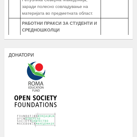
заради полесно совладување на
материјата во предметната област.
РАБОТНИ ПРАКСИ
ЗА СТУДЕНТИ И
СРЕДНОШКОЛЦИ
Број
:
20 Студенти
20 Средношколци
Јануари -
4.
20 Ментори за средношколците при
Август
извршување на работната пракса
ДОНАТОРИ
Период
: 3 Месеци
Работни пракси во институции, НВО,
приватни фирми и компании
БИБЛИОТЕКА НА РОМАВЕРЗИТАС
Студенти и корисници на
Јануари -
5.
Ромаверзитас. Набавка на нови книги
Август
потребни за користење од страна на
студентите на Ромаверзитас
МЕСЕЧНИ СОСТАНОЦИ СО
СТУДЕНТИТЕ НА РОМАВЕРЗИТАС И
Јануари -
6.
КВАРТАЛНИ СОСТАНОЦИ СО
Август