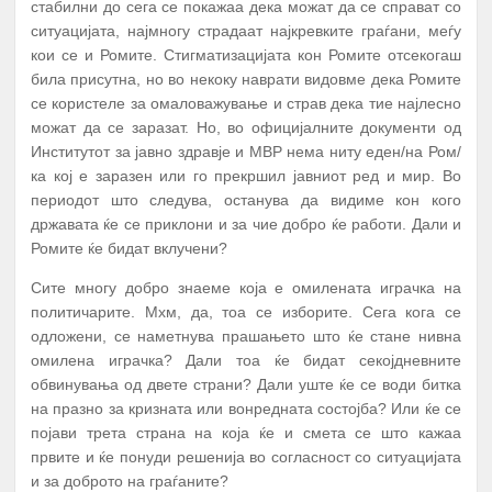
стабилни до сега се покажаа дека можат да се справат со
ситуацијата, најмногу страдаат најкревките граѓани, меѓу
кои се и Ромите. Стигматизацијата кон Ромите отсекогаш
била присутна, но во некоку наврати видовме дека Ромите
се користеле за омаловажување и страв дека тие најлесно
можат да се заразат. Но, во официјалните документи од
Институтот за јавно здравје и МВР нема ниту еден/на Ром/
ка кој е заразен или го прекршил јавниот ред и мир. Во
периодот што следува, останува да видиме кон кого
државата ќе се приклони и за чие добро ќе работи. Дали и
Ромите ќе бидат вклучени?
Сите многу добро знаеме која е омилената играчка на
политичарите. Мхм, да, тоа се изборите. Сега кога се
одложени, се наметнува прашањето што ќе стане нивна
омилена играчка? Дали тоа ќе бидат секојдневните
обвинувања од двете страни? Дали уште ќе се води битка
на празно за кризната или вонредната состојба? Или ќе се
појави трета страна на која ќе и смета се што кажаа
првите и ќе понуди решенија во согласност со ситуацијата
и за доброто на граѓаните?