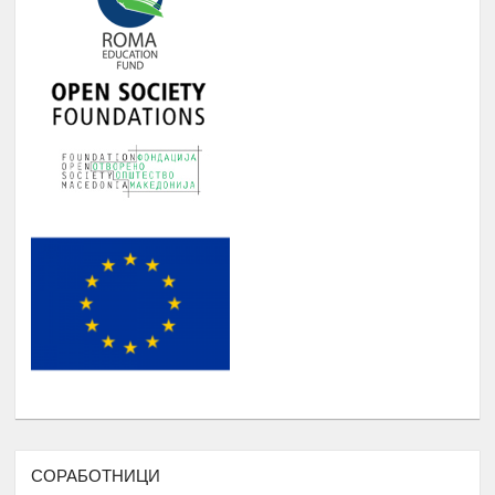
Студенти и корисници на
Јануари -
5.
Ромаверзитас. Набавка на нови книги
Август
потребни за користење од страна на
студентите на Ромаверзитас
МЕСЕЧНИ СОСТАНОЦИ СО
СТУДЕНТИТЕ НА РОМАВЕРЗИТАС И
Јануари -
6.
КВАРТАЛНИ СОСТАНОЦИ СО
Август
СТУДЕНТИ И СРЕДНОШКОЛЦИ
КОРИСНИЦИ НА СТИПЕНДИЈА
НАДОГРАДБА НА ПЛАТФОРМА
Еромаверзитас И МОБИЛНА
Јануари -
7.
АПЛИКАЦИЈА ЗА РЕГИСТРИРАЊЕ
Август
НА СИТЕ СТУДЕНТИ И КОРИСНИЦИ
НА РОМАВЕРЗИТАС
ПОДРШКА ЗА ОРГАНИЗИРАЊЕ
,ФОРМИРАЊЕ И ФУНКЦИОНИРАЊЕ
НА УНИЈА НА МЛАДИ НА
РОМАВЕРЗИТАС
СОРАБОТНИЦИ