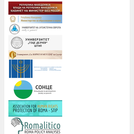
Дебати, номинација и наградување
Јануари –
8.
на најдобрите студенти на
Август
генерацијата, Подршка на СИП
(студентски иницијативи, кампањи),
регистрирање во платформата
ЕРомаверзитас и користење на
мобилна апликација еРомаверзитас.
ЗАБАВА, ПИКНИК, ТЕАТАР,
Јануари –
9.
ФИЛМСКА ВЕЧЕР И ДРУГИ
Август
ИНИЦИЈАТИВИ
РОМА ИНДЕКС
Јануари -
10.
Број на вклучени лица: 5 лица и еден
Август
ментор
ОДБЕЛЕЖУВАЊЕ НА ВАЖНИ
Јануари -
11.
ДАТУМИ ЗА РОМСКИОТ НАРОД
Август
КУРС ЗА КОМПЈУТЕРИ
Јануари -
12.
Број : 7 студенти на Ромаверзитас и
Август
10 матуранти