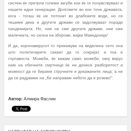
систем ќе претрпи големи загуби кои ќе ги почувствуваат и
нашите идни генерации. Долговите во кои тоне државата,
кога - тогаш ќе не потонат во длабоките води, но се
тешиме дека и другите држави се задолжуваат поради
пандемијата. Но, ние не сме другите држави, ние сме
малечката, но силна на зборови, мајка Македонија!
И да, коронавирусот го прикажува на виделина сето она
А К Т И В Н О С Т И
ПЕРИОД
што политичарите сакаат да го сокријат, а тоа е
ПРОМОЦИЈА И ПОТПИШУВАЊЕ НА
глупавоста. Можеби, ќе кажам само можеби, овој вирус
ДОГОВОРИ СО КОРИСНИЦИТЕ НА
нам на обичните смртници ќе ни донесе разборитост и
1.
Јануари
СТИПЕНДИЈА – СТУДЕНТИ И
можност да ги бираме стручните и докажаните лица, а не
СРЕДНОШКОЛЦИ
да се радуваме на „Ќе направам небото да е розево!“.
МЕНТОРСТВО ОД
УНИВЕРЗИТЕТСКИ ПРОФЕСОРИ
ДОКАЖАНИ ВО СВОЈАТА ОБЛАСТ
Автор
: Алмира Фаслии
Февруари –
2.
10 Ментори,
за студенти на прва
Јуни
година
запишани во приватните или
државните универзитети во
Република Северна Македонија