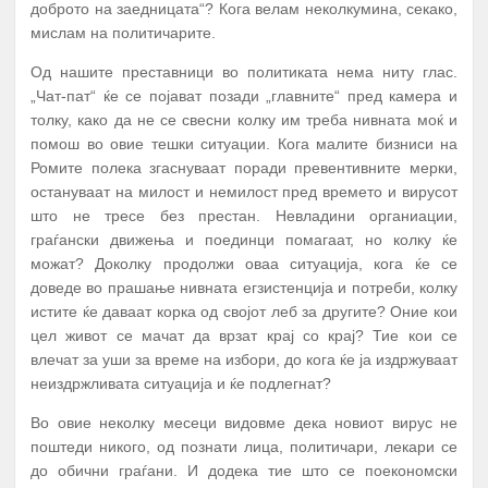
доброто на заедницата“? Кога велам неколкумина, секако,
мислам на политичарите.
Од нашите преставници во политиката нема ниту глас.
„Чат-пат“ ќе се појават позади „главните“ пред камера и
толку, како да не се свесни колку им треба нивната моќ и
помош во овие тешки ситуации. Кога малите бизниси на
Ромите полека згаснуваат поради превентивните мерки,
остануваат на милост и немилост пред времето и вирусот
што не тресе без престан. Невладини органиации,
граѓански движења и поединци помагаат, но колку ќе
можат? Доколку продолжи оваа ситуација, кога ќе се
доведе во прашање нивната егзистенција и потреби, колку
истите ќе даваат корка од својот леб за другите? Оние кои
цел живот се мачат да врзат крај со крај? Тие кои се
влечат за уши за време на избори, до кога ќе ја издржуваат
неиздржливата ситуација и ќе подлегнат?
Во овие неколку месеци видовме дека новиот вирус не
поштеди никого, од познати лица, политичари, лекари се
до обични граѓани. И додека тие што се поекономски