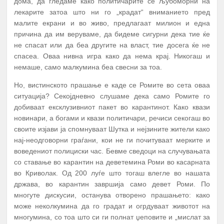
дома, да гледаме како политичарите се љубоморни на
лекарите затоа што ни го „крадат“ вниманието пред
малите екрани и во живо, предлагаат милион и една
причина да им веруваме, да бидеме сигурни дека тие ќе
не спасат или да беа другите на власт, тие досега ќе не
спасеа. Оваа нивна игра како да нема крај. Никогаш и
немаше, само малкумина беа свесни за тоа.
Но, вистинското прашање е каде се Ромите во сета оваа
ситуација? Секојдневно слушаме дека само Ромите го
добиваат ексклузивниот пакет во карантинот. Како квази
новинари, а богами и квази политичари, речиси секогаш во
своите изјави ја спомнуваат Шутка и нејзините жители како
нај-неодговорни граѓани, кои не ги почитуваат мерките и
воведениот полициски час. Бевме сведоци на случувањата
со ставање во карантин на деветемина Роми во касарната
во Криволак. Од 200 луѓе што тогаш влегле во нашата
држава, во карантин завршија само девет Роми. По
многуте дискусии, останува отворено прашањето: како
може неколкумина да го градат и огрдуваат животот на
многумина, со тоа што си ги полнат џеповите и „мислат за