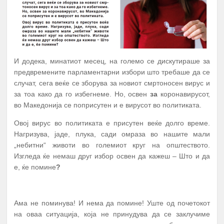
И додека, минатиот месец, на големо се дискутираше за
предвремените парламентарни избори што требаше да се
случат, сега веќе се зборува за новиот смртоносен вирус и
за тоа како да го избегнеме. Но, освен
за
коронавирусот,
во Македонија се поприсутен и е вирусот во политиката.
Овој вирус во политиката е присутен веќе долго време.
Нагризува, јаде, плука, сади омраза во нашите мали
„небитни“ животи во големиот круг на општеството.
Изгледа ќе немаш друг избор освен да кажеш – Што и да
е, ќе помине
?
Ама не поминува! И нема да помине! Уште од почетокот
на оваа ситуација, која не принудува да се заклучиме