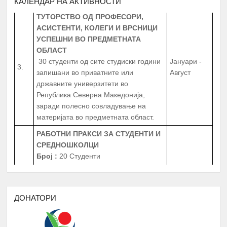
КАЛЕНДАР НА АКТИВНОСТИ
ТУТОРСТВО ОД ПРОФЕСОРИ,
АСИСТЕНТИ, КОЛЕГИ И ВРСНИЦИ
УСПЕШНИ ВО ПРЕДМЕТНАТА
ОБЛАСТ
30 студенти од сите студиски години
Јануари -
3.
запишани во приватните или
Август
државните универзитети во
Република Северна Македонија,
заради полесно совладување на
материјата во предметната област.
РАБОТНИ ПРАКСИ
ЗА СТУДЕНТИ И
СРЕДНОШКОЛЦИ
Број
:
20 Студенти
20 Средношколци
Јануари -
4.
20 Ментори за средношколците при
Август
извршување на работната пракса
Период
: 3 Месеци
ДОНАТОРИ
Работни пракси во институции, НВО,
приватни фирми и компании
БИБЛИОТЕКА НА РОМАВЕРЗИТАС