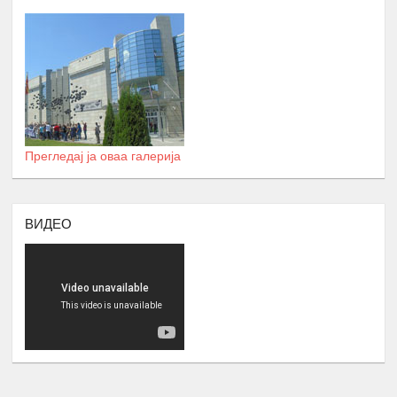
Локација: надвор од Скопје
ДВОДНЕВНА РАБОТИЛНИЦА НА
ТЕМА: АКТИВИЗАМ И УЧЕСТВОТО
НА ОБРАЗОВАНИ РОМИ ВО
16.
ЈАВНИТЕ ПОЛИТИКИ
Февруари
Број : 20 учесници
Прегледај ја оваа галерија
Локација: надвор од Скопје
СЕМИНАР НА ТЕМА
:
АКАДЕМСКИ
ТЕХНИКИ И АКАДЕМСКО
ВИДЕО
ПИШУВАЊЕ
- Управување со време и
Приоритизација,
17.
- Кооперативно учење и делегирање,
Април
Истражување Анализа
- Академско пишување и критично
размислување
Број : 45 Студенти,
Локација: надвор од Скопје