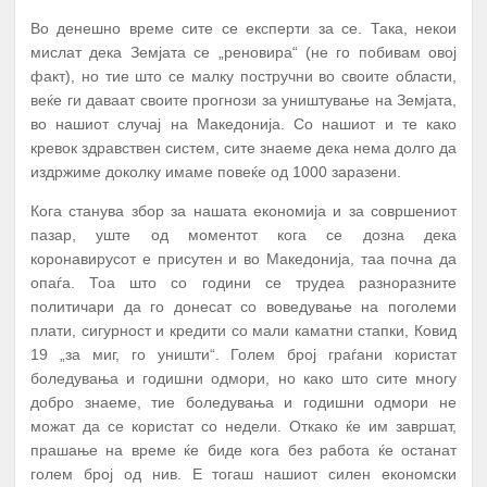
Во денешно време сите се експерти за се. Така, некои
мислат дека Земјата се „реновира“ (не го побивам овој
факт), но тие што се малку постручни во своите области,
веќе ги даваат своите прогнози за уништување на Земјата,
во нашиот случај на Македонија. Со нашиот и те како
кревок здравствен систем, сите знаеме дека нема долго да
издржиме доколку имаме повеќе од 1000 заразени.
Кога станува збор за нашата економија и за совршениот
пазар, уште од моментот кога се дозна дека
коронавирусот е присутен и во Македонија, таа почна да
опаѓа. Тоа што со години се трудеа разноразните
политичари да го донесат со воведување на поголеми
плати, сигурност и кредити со мали каматни стапки, Ковид
19 „за миг, го уништи“. Голем број граѓани користат
боледувања и годишни одмори, но како што сите многу
добро знаеме, тие боледувања и годишни одмори не
можат да се користат со недели. Откако ќе им завршат,
прашање на време ќе биде кога без работа ќе останат
голем број од нив. Е тогаш нашиот силен економски