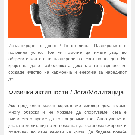
Испланирајте го денот / To do листа. Планирањето е
половина успех. Тоа ќе помогне да имате увид во
обврските кои сте ги планирале во текот на тој ден. На
крајот на денот, забелешката дека сте ги извршиле ќе
создаде чувство на хармонија и енергија за наредниот
ден.
Физички активности / Јога/Медитација
Ако пред еден месец користевме изговор дека имаме
многу обврски и не можеме да спортуваме, сега е
вистинското време да го направиме тоа. Спортувањето,
јогата и медитацијата ќе помогнат да останеме смирени и
позитивни во овие денови на криза. Да бидеме повеќе