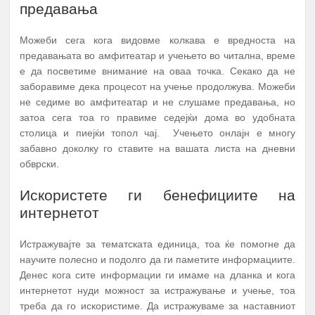
предавања
Можеби сега кога видовме колкава е вредноста на
предавањата во амфитеатар и учењето во читална, време
е да посветиме внимание на оваа точка. Секако да не
заборавиме дека процесот на учење продолжува. Можеби
не седиме во амфитеатар и не слушаме предавања, но
затоа сега тоа го правиме седејќи дома во удобната
столица и пиејќи топол чај. Учењето онлајн е многу
забавно доколку го ставите на вашата листа на дневни
обврски.
Искористете ги бенефициите на
интернетот
Истражувајте за тематската единица, тоа ќе помогне да
научите полесно и подолго да ги паметите информациите.
Денес кога сите информации ги имаме на дланка и кога
интернетот нуди можност за истражување и учење, тоа
треба да го искористиме. Да истражуваме за наставниот