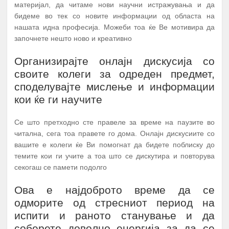
материјал, да читаме нови научни истражувања и да
бидеме во тек со новите информации од областа на
нашата идна професија. Можеби тоа ќе Ве мотивира да
започнете нешто ново и креативно
Организирајте онлајн дискусија со
своите колеги за одреден предмет,
споделувајте мислење и информации
кои ќе ги научите
Се што претходно сте правеле за време на паузите во
читална, сега тоа правете го дома. Онлајн дискусиите со
вашите е колеги ќе Ви помогнат да бидете поблиску до
темите кои ги учите а тоа што се дискутира и повторува
секогаш се памети подолго
Ова е најдоброто време да се
одморите од стресниот период на
испити и раното станување и да
соберете доволно енергија за да се