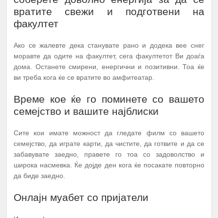
вратите свежи и подготвени на
факултет
Ако се жалевте дека станувате рано и додека вее снег
моравте да одите на факултет, сега факултетот Ви доаѓа
дома. Останете смирени, енергични и позитивни. Тоа ќе
ви треба кога ќе се вратите во амфитеатар.
Време кое ќе го поминете со вашето
семејство и вашите најблиски
Сите кои имате можност да гледате филм со вашето
семејство, да играте карти, да чистите, да готвите и да се
забавувате заедно, правете го тоа со задоволство и
широка насмевка. Ќе дојде ден кога ќе посакате повторно
да биде заедно.
Онлајн муабет со пријатели