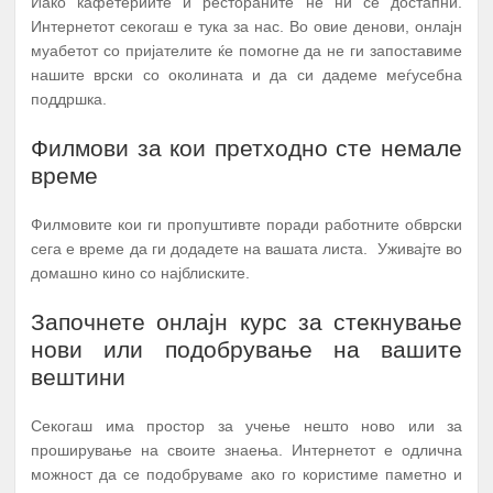
Иако кафетериите и рестораните не ни се достапни.
Интернетот секогаш е тука за нас. Во овие денови, онлајн
муабетот со пријателите ќе помогне да не ги запоставиме
нашите врски со околината и да си дадеме меѓусебна
поддршка.
Филмови за кои претходно сте немале
време
Филмовите кои ги пропуштивте поради работните обврски
сега е време да ги додадете на вашата листа. Уживајте во
домашно кино со најблиските.
Започнете онлајн курс за стекнување
нови или подобрување на вашите
вештини
Секогаш има простор за учење нешто ново или за
проширување на своите знаења. Интернетот е одлична
можност да се подобруваме ако го користиме паметно и