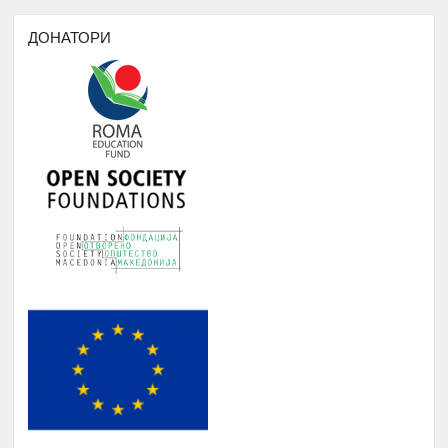
Период
: 3 Месеци
Работни пракси во институции, НВО,
ДОНАТОРИ
приватни фирми и компании
БИБЛИОТЕКА НА РОМАВЕРЗИТАС
Студенти и корисници на
Јануари -
5.
Ромаверзитас. Набавка на нови книги
Август
потребни за користење од страна на
студентите на Ромаверзитас
МЕСЕЧНИ СОСТАНОЦИ СО
СТУДЕНТИТЕ НА РОМАВЕРЗИТАС И
Јануари -
6.
КВАРТАЛНИ СОСТАНОЦИ СО
Август
СТУДЕНТИ И СРЕДНОШКОЛЦИ
КОРИСНИЦИ НА СТИПЕНДИЈА
НАДОГРАДБА НА ПЛАТФОРМА
Еромаверзитас И МОБИЛНА
Јануари -
7.
АПЛИКАЦИЈА ЗА РЕГИСТРИРАЊЕ
Август
НА СИТЕ СТУДЕНТИ И КОРИСНИЦИ
НА РОМАВЕРЗИТАС