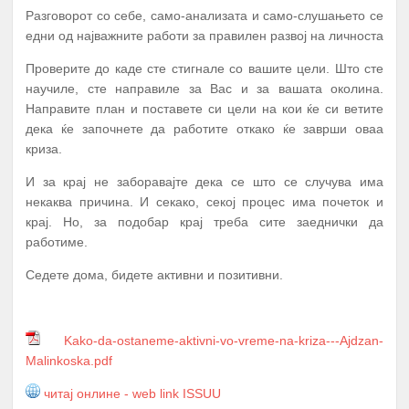
Разговорот со себе, само-анализата и само-слушањето се
едни од најважните работи за правилен развој на личноста
Проверите до каде сте стигнале со вашите цели. Што сте
научиле, сте направиле за Вас и за вашата околина.
Направите план и поставете си цели на кои ќе си ветите
дека ќе започнете да работите откако ќе заврши оваа
криза.
И за крај не заборавајте дека се што се случува има
некаква причина. И секако, секој процес има почеток и
крај. Но, за подобар крај треба сите заеднички да
А К Т И В Н О С Т И
ПЕРИОД
работиме.
ПРОМОЦИЈА И ПОТПИШУВАЊЕ НА
Седете дома, бидете активни и позитивни.
ДОГОВОРИ СО КОРИСНИЦИТЕ НА
1.
Јануари
СТИПЕНДИЈА – СТУДЕНТИ И
СРЕДНОШКОЛЦИ
Kako-da-ostaneme-aktivni-vo-vreme-na-kriza---Ajdzan-
МЕНТОРСТВО ОД
Malinkoska.pdf
УНИВЕРЗИТЕТСКИ ПРОФЕСОРИ
ДОКАЖАНИ ВО СВОЈАТА ОБЛАСТ
читај онлине - web link ISSUU
Февруари –
2.
10 Ментори,
за студенти на прва