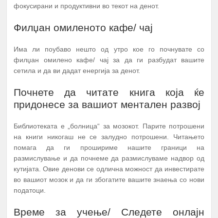
фокусирани и продуктивни во текот на денот.
Филџан омиленото кафе/ чај
Има ли поубаво нешто од утро кое го почнувате со
филџан омилено кафе/ чај за да ги разбудат вашите
сетила и да ви дадат енергија за денот.
Почнете да читате книга која ќе
придонесе за вашиот ментален развој
Библиотеката е „болница“ за мозокот. Парите потрошени
на книги никогаш не се залудно потрошени. Читањето
помага да ги прошириме нашите граници на
размислување и да почнеме да размислуваме надвор од
кутијата. Овие денови се одлична можност да инвестирате
во вашиот мозок и да ги збогатите вашите знаења со нови
податоци.
Време за учење/ Следете онлајн