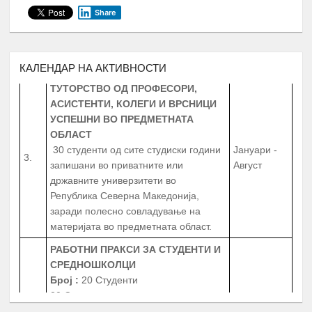
Јуни
Share
година
запишани во приватните или
државните универзитети во
Република Северна Македонија
КАЛЕНДАР НА АКТИВНОСТИ
ТУТОРСТВО ОД ПРОФЕСОРИ,
АСИСТЕНТИ, КОЛЕГИ И ВРСНИЦИ
УСПЕШНИ ВО ПРЕДМЕТНАТА
ОБЛАСТ
30 студенти од сите студиски години
Јануари -
3.
запишани во приватните или
Август
државните универзитети во
Република Северна Македонија,
заради полесно совладување на
материјата во предметната област.
РАБОТНИ ПРАКСИ
ЗА СТУДЕНТИ И
СРЕДНОШКОЛЦИ
Број
:
20 Студенти
20 Средношколци
Јануари -
4.
20 Ментори за средношколците при
Август
извршување на работната пракса