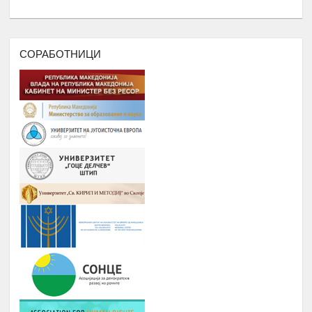
ПОДРШКА ЗА ОРГАНИЗИРАЊЕ
,ФОРМИРАЊЕ И ФУНКЦИОНИРАЊЕ
НА УНИЈА НА МЛАДИ НА
РОМАВЕРЗИТАС
СОРАБОТНИЦИ
Дебати, номинација и наградување
Јануари –
8.
на најдобрите студенти на
Август
генерацијата, Подршка на СИП
(студентски иницијативи, кампањи),
регистрирање во платформата
ЕРомаверзитас и користење на
мобилна апликација еРомаверзитас.
ЗАБАВА, ПИКНИК, ТЕАТАР,
Јануари –
9.
ФИЛМСКА ВЕЧЕР И ДРУГИ
Август
ИНИЦИЈАТИВИ
РОМА ИНДЕКС
Јануари -
10.
Број на вклучени лица: 5 лица и еден
Август
ментор
ОДБЕЛЕЖУВАЊЕ НА ВАЖНИ
Јануари -
11.
ДАТУМИ ЗА РОМСКИОТ НАРОД
Август