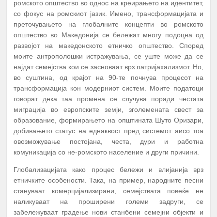
ромското општество во однос на креирањето на идентитет,
со фокус на ромскиот јазик. Имено, трансформацијата и
преточувањето на глобалните концепти во ромското
општество во Македонија се бележат многу подоцна од
развојот на македонското етничко општество. Според
моите антрополошки истражувања, се уште може да се
најдат семејства кои се засноваат врз патријахализмот. Но,
во суштина, од крајот на 90-те почнува процесот на
трансформација кон модерниот систем. Моите податоци
говорат дека таа промена се случува поради честата
миграција во европските земји, зголемената свест за
образование, формирањето на општината Шуто Оризари,
добивањето статус на еднаквост пред системот аисо тоа
овозможување постојана, честа, дури и работна
комуникација со не-ромското население и други причини.
Глобализацијата како процес бележи и влијанија врз
етничките особености. Така, на пример, народните песни
стануваат комерцијализирани, семејствата повеќе не
наликуваат на проширени големи задруги, се
забележуваат градење нови станбени семејни објекти и