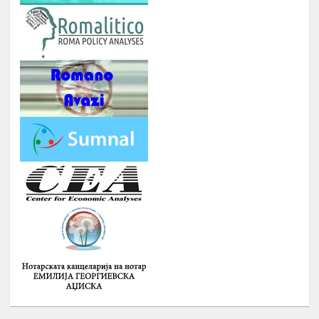
10 матуранти
ПОДГОТОВКА НА БИЗНИС
Јуни –
13.
ПЛАНОВИ ЗА МАТУРАНТИ
август
ЗИМСКА БИЗНИС ШКОЛА ЗА
СТУДЕНТИ ЗА ГРАДЕЊЕ
КАПАЦИТЕТИ ЗА НАСТАП НА
14.
ПАЗАРОТ НА ТРУД
Февруари
Број : 20 Студенти,
Локација: надвор од Скопје, 4
ноќевања
ЗИМСКА
ШКОЛА ЗА
СРЕДНОШКОЛЦИ РОМИ НА ТЕМА
:
-
ИДЕНТИТЕТ, ВЛАДЕЊЕ НА
ПРАВО, ПОЛИТИЧКА КУЛТУРА И
ДЕМОКРАТИЈА И
-
ГРАДЕЊЕ НА КАПАЦИТЕТИ ЗА
15.
Февруари
ЗГОЛЕМУВАЊЕ НА
ВРАБОТЛИВОСТА И НАСТАП НА
ПАЗАРОТ НА ТРУД НА