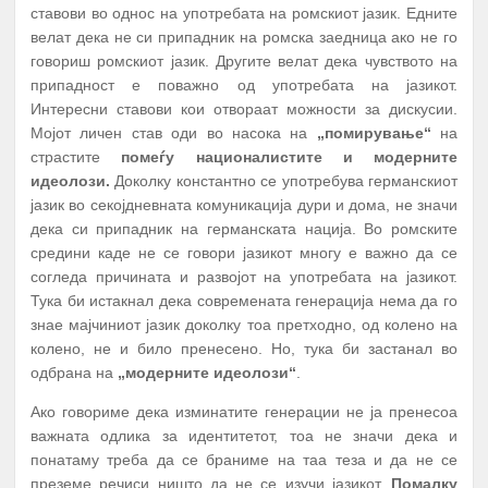
ставови во однос на употребата на ромскиот јазик. Едните
велат дека не си припадник на ромска заедница ако не го
говориш ромскиот јазик. Другите велат дека чувството на
припадност е поважно од употребата на јазикот.
Интересни ставови кои отвораат можности за дискусии.
Мојот личен став оди во насока на
„помирување“
на
страстите
помеѓу националистите и модерните
идеолози.
Доколку константно се употребува германскиот
јазик во секојдневната комуникација дури и дома, не значи
дека си припадник на германската нација. Во ромските
средини каде не се говори јазикот многу е важно да се
согледа причината и развојот на употребата на јазикот.
Тука би истакнал дека современата генерација нема да го
знае мајчиниот јазик доколку тоа претходно, од колено на
колено, не и било пренесено. Но, тука би застанал во
одбрана на
„модерните идеолози“
.
Ако говориме дека изминатите генерации не ја пренесоа
важната одлика за идентитетот, тоа не значи дека и
понатаму треба да се браниме на таа теза и да не се
преземе речиси ништо да не се изучи јазикот.
Помалку