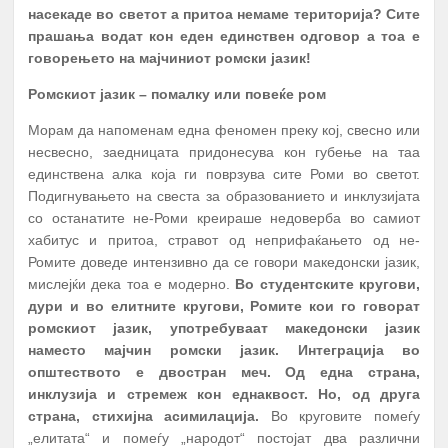
насекаде во светот а притоа немаме територија? Сите
прашања водат кон еден единствен одговор а тоа е
говорењето на мајчиниот ромски јазик!
Ромскиот јазик – помалку или повеќе ром
Морам да напоменам една феномен преку кој, свесно или
несвесно, заедницата придонесува кон губење на таа
единствена алка која ги поврзува сите Роми во светот.
Подигнувањето на свеста за образованието и инклузијата
со останатите не-Роми креираше недоверба во самиот
хабитус и притоа, стравот од неприфаќањето од не-
Ромите доведе интензивно да се говори македонски јазик,
мислејќи дека тоа е модерно.
Во студентските кругови,
дури и во елитните кругови, Ромите кои го говорат
ромскиот јазик, употребуваат македонски јазик
наместо мајчин ромски јазик. Интеграција во
општеството е двостран меч. Од една страна,
инклузија и стремеж кон еднаквост. Но, од друга
страна, стихијна асимилација.
Во круговите помеѓу
„елитата“ и помеѓу „народот“ постојат два различни