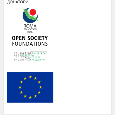
приватни фирми и компании
ДОНАТОРИ
БИБЛИОТЕКА НА РОМАВЕРЗИТАС
Студенти и корисници на
Јануари -
5.
Ромаверзитас. Набавка на нови книги
Август
потребни за користење од страна на
студентите на Ромаверзитас
МЕСЕЧНИ СОСТАНОЦИ СО
СТУДЕНТИТЕ НА РОМАВЕРЗИТАС И
Јануари -
6.
КВАРТАЛНИ СОСТАНОЦИ СО
Август
СТУДЕНТИ И СРЕДНОШКОЛЦИ
КОРИСНИЦИ НА СТИПЕНДИЈА
НАДОГРАДБА НА ПЛАТФОРМА
Еромаверзитас И МОБИЛНА
Јануари -
7.
АПЛИКАЦИЈА ЗА РЕГИСТРИРАЊЕ
Август
НА СИТЕ СТУДЕНТИ И КОРИСНИЦИ
НА РОМАВЕРЗИТАС
ПОДРШКА ЗА ОРГАНИЗИРАЊЕ
,ФОРМИРАЊЕ И ФУНКЦИОНИРАЊЕ
НА УНИЈА НА МЛАДИ НА