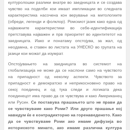
културолошки разлики внатре во заедницата и се создава
чувство на поделби кои имаат импликации во следната
карактеристика насочена кон верување на митологиите
(обреди, легенди и фолклор). Ромскиот јазик како една од
најважните карактеристики во себе-идентификација
претставува најважен и прв приоритет во идентитетот на
заедницата. Иако и понатаму опстојува, за жал, од
неодамна, е ставен во листата на УНЕСКО во групата на
јазици кои можат да изумрат.
Опстојувањето на заедницата во системот на
глобализација не може да се наслони само на чувството
на припадност од неколку аспекти. Чувството за
припадност е демократско и неприкосновено право на
секој поединец и од тука следи и логиката дека
поединецот има право да се чувствува и како Американец
или Русин.
Се поставува прашањето што не прави да
се чувствуваме како Роми? Или друго прашање кој
навидум ќе е контрадикторно на горенаведеното. Како
да се чувствуваме Роми ако имаме дифузија во
историското минато, ако имаме различна култура