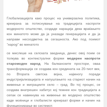
Глобализацијата како процес на универзална политика,
креирана за потиснување на традицијата наспроти
модерното општество, создаде нарација дека враќањето
кон минатото може да ја уназади генерацијата и да ја
направи несоодветна за сегашноста. Ако под поимот
“народ“
во минатото
се мислеше на селската заедница, денес овој поим се
толкува во контекстуални форми
модерен наспроти
старомоден народ
. На балканските простори, оваа
трансформација се создава кон средината на 20-тиот век,
по Втората светска војна, најмногу поради
индустријализацијата и напуштањето на стариот начин на
живеење и миграциите село – град. Во тој процес, се
создава внатрешен хабитус кој тежнее кон традицијата а
сепак се навикнува на живеење во модерно општество
каде моќници и глобалисти креираат форми и начин на
функционирање во системот.