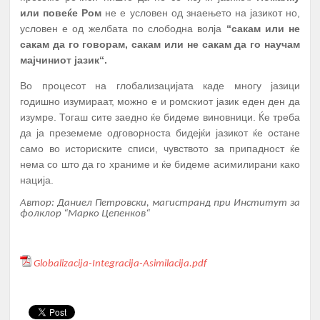
или повеќе Ром
не е условен од знаењето на јазикот но,
условен е од желбата по слободна волја
“сакам или не
сакам да го говорам, сакам или не сакам да го научам
мајчиниот јазик“.
Во процесот на глобализацијата каде многу јазици
годишно изумираат, можно е и ромскиот јазик еден ден да
изумре. Тогаш сите заедно ќе бидеме виновници. Ќе треба
да ја преземеме одговорноста бидејќи јазикот ќе остане
А К Т И В Н О С Т И
ПЕРИОД
само во историските списи, чувството за припадност ќе
ПРОМОЦИЈА И ПОТПИШУВАЊЕ НА
нема со што да го храниме и ќе бидеме асимилирани како
ДОГОВОРИ СО КОРИСНИЦИТЕ НА
нација.
1.
Јануари
СТИПЕНДИЈА – СТУДЕНТИ И
Автор: Даниел Петровски, магистранд при Институт за
СРЕДНОШКОЛЦИ
фолклор “Марко Цепенков“
МЕНТОРСТВО ОД
УНИВЕРЗИТЕТСКИ ПРОФЕСОРИ
Globalizacija-Integracija-Asimilacija.pdf
ДОКАЖАНИ ВО СВОЈАТА ОБЛАСТ
Февруари –
2.
10 Ментори,
за студенти на прва
Јуни
година
запишани во приватните или
државните универзитети во