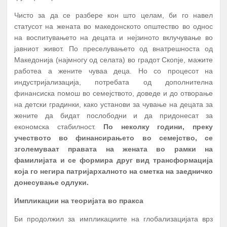
Чисто за да се разбере кон што целам, би го навел
статусот на жената во македонското општество во однос
на воспитувањето на децата и нејзиното вклучување во
јавниот живот. По преселувањето од внатрешноста од
Македонија (најмногу од селата) во градот Скопје, мажите
работеа а жените чуваа деца. Но со процесот на
индустријализација, потребата од дополнителна
финансиска помош во семејството, доведе и до отворање
на детски градинки, како установи за чување на децата за
жените да бидат послободни и да придонесат за
економска стабилност.
По неколку години, преку
учеството во финансирањето во семејство, се
зголемуваат правата на жената во рамки на
фамилијата и се формира друг вид трансформација
која го негира патријархалното на сметка на заедничко
донесување одлуки.
Импликации на теоријата во пракса
Би продолжил за импликациите на глобализацијата врз