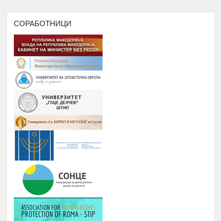
РОМАВЕРЗИТАС
Дебати, номинација и наградување
СОРАБОТНИЦИ
Јануари –
8.
на најдобрите студенти на
Август
генерацијата, Подршка на СИП
(студентски иницијативи, кампањи),
регистрирање во платформата
ЕРомаверзитас и користење на
мобилна апликација еРомаверзитас.
ЗАБАВА, ПИКНИК, ТЕАТАР,
Јануари –
9.
ФИЛМСКА ВЕЧЕР И ДРУГИ
Август
ИНИЦИЈАТИВИ
РОМА ИНДЕКС
Јануари -
10.
Број на вклучени лица: 5 лица и еден
Август
ментор
ОДБЕЛЕЖУВАЊЕ НА ВАЖНИ
Јануари -
11.
ДАТУМИ ЗА РОМСКИОТ НАРОД
Август
КУРС ЗА КОМПЈУТЕРИ
Јануари -
12.
Број : 7 студенти на Ромаверзитас и
Август