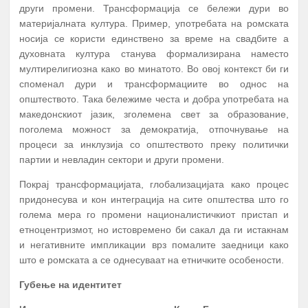
други промени. Трансформација се бележи дури во
материјалната култура. Пример, употребата на ромската
носија се користи единствено за време на свадбите а
духовната култура станува формализирана наместо
мултирелигиозна како во минатото. Во овој контекст би ги
споменал дури и трансформациите во однос на
општеството. Така бележиме честа и добра употребата на
македонскиот јазик, зголемена свет за образование,
поголема можност за демократија, отпочнување на
процеси за инклузија со општеството преку политички
партии и невладин сектори и други промени.
Покрај трансформацијата, глобализацијата како процес
придонесува и кон интеграција на сите општества што го
голема мера го промени националистичкиот пристап и
етноцентризмот, но истовремено би сакал да ги истакнам
и негативните импликации врз помалите заедници како
што е ромската а се однесуваат на етничките особености.
Губење на идентитет