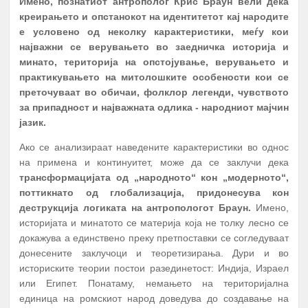
Имено, познатиот антрополог Крис Браун вели дека
креирањето и опстанокот на идентитетот кај народите
е условено од неколку карактеристики, меѓу кои
најважни се верувањето во заедничка историја и
минато, територија на опстојување, верувањето и
практикувањето на митолошките особености кои се
преточуваат во обичаи, фолклор легенди, чувството
за припадност и најважната одлика - народниот мајчин
јазик.
Ако се анализираат наведените карактеристики во однос
на примена и континуитет, може да се заклучи дека
трансформацијата од „народното“ кон „модерното“,
поттикнато од глобализација, придонесува кон
деструкција логиката на антропологот Браун.
Имено,
историјата и минатото се материја која не толку лесно се
докажува а единствено преку претпоставки се согледуваат
донесените заклучоци и теоретизирања. Дури и во
историските теории постои разединетост: Индија, Израел
или Египет. Понатаму, немањето на територијална
единица на ромскиот народ доведува до создавање на