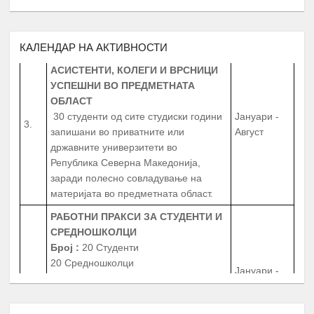
Република Северна Македонија
ТУТОРСТВО ОД ПРОФЕСОРИ,
КАЛЕНДАР НА АКТИВНОСТИ
АСИСТЕНТИ, КОЛЕГИ И ВРСНИЦИ
УСПЕШНИ ВО ПРЕДМЕТНАТА
ОБЛАСТ
30 студенти од сите студиски години
Јануари -
3.
запишани во приватните или
Август
државните универзитети во
Република Северна Македонија,
заради полесно совладување на
материјата во предметната област.
РАБОТНИ ПРАКСИ
ЗА СТУДЕНТИ И
СРЕДНОШКОЛЦИ
Број
:
20 Студенти
20 Средношколци
Јануари -
4.
20 Ментори за средношколците при
Август
извршување на работната пракса
Период
: 3 Месеци
Работни пракси во институции, НВО,