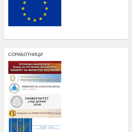
Еромаверзитас И МОБИЛНА
Јануари -
7.
АПЛИКАЦИЈА ЗА РЕГИСТРИРАЊЕ
Август
НА СИТЕ СТУДЕНТИ И КОРИСНИЦИ
НА РОМАВЕРЗИТАС
ПОДРШКА ЗА ОРГАНИЗИРАЊЕ
,ФОРМИРАЊЕ И ФУНКЦИОНИРАЊЕ
НА УНИЈА НА МЛАДИ НА
РОМАВЕРЗИТАС
СОРАБОТНИЦИ
Дебати, номинација и наградување
Јануари –
8.
на најдобрите студенти на
Август
генерацијата, Подршка на СИП
(студентски иницијативи, кампањи),
регистрирање во платформата
ЕРомаверзитас и користење на
мобилна апликација еРомаверзитас.
ЗАБАВА, ПИКНИК, ТЕАТАР,
Јануари –
9.
ФИЛМСКА ВЕЧЕР И ДРУГИ
Август
ИНИЦИЈАТИВИ
РОМА ИНДЕКС