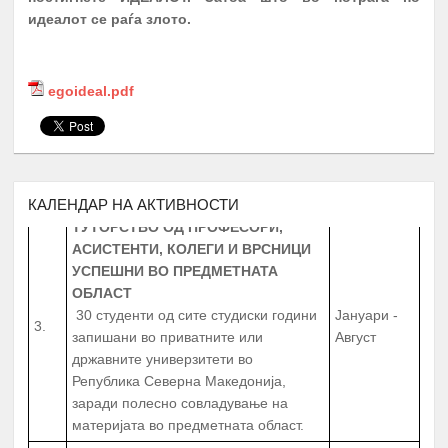
СРЕДНОШКОЛЦИ
идеалот се раѓа злото.
МЕНТОРСТВО ОД
УНИВЕРЗИТЕТСКИ ПРОФЕСОРИ
ДОКАЖАНИ ВО СВОЈАТА ОБЛАСТ
egoideal.pdf
Февруари –
2.
10 Ментори,
за студенти на прва
Јуни
година
запишани во приватните или
државните универзитети во
Република Северна Македонија
КАЛЕНДАР НА АКТИВНОСТИ
ТУТОРСТВО ОД ПРОФЕСОРИ,
АСИСТЕНТИ, КОЛЕГИ И ВРСНИЦИ
УСПЕШНИ ВО ПРЕДМЕТНАТА
ОБЛАСТ
30 студенти од сите студиски години
Јануари -
3.
запишани во приватните или
Август
државните универзитети во
Република Северна Македонија,
заради полесно совладување на
материјата во предметната област.
РАБОТНИ ПРАКСИ
ЗА СТУДЕНТИ И