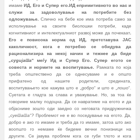
имаме
ИД, Его и Супер его.
ИД е
примитивното во нас и
служи за задоволување на потребите без
одложување.
Слично на бебе кое има потреба само за
исполнување на своите биолошки потреби, каде
когнитивниот и интелектуалниот развој може да почекаат
.
Его е повисока норма од ИД, претставува ЈАС
како
личност, кога е потребно се обидува да
рационализира на некој начин и тежнее да биде
„судијата
“ меѓу Ид и Супер Его. Супер егото се
совеста и нормите на воспитување.
Рамката по која
треба општествено да се однесуваме и е општо
прифатено од нашите родители, средината,
воспитувањето кое кажува што е „
добро
“ и што е „
лошо
“.
Суетата е гладта за слава и уважување. Но, за тоа ќе
говориме малку подоцна. Да се навратиме на егото и да
објасниме зошто оди заедно со неговата придружничка
„суетата“?
Проблемот не е во поседување на егото. Да,
добро е ако го имаме и треба да го имаме, затоа што ако
воопшто го немаме ќе бидеме вечни понизници на
другите. Се јавува проблем кога се губи тлото и кога