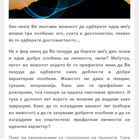
Ако некој Ви постави можност да одберете една меѓу
можни три особини: его, суета и достоинство, секако
ќе го одберете достоинството...
Не е фер некој да Ви понуди да бирате меѓу две лоши
и една добра особина на личноста, нели? Меѓутоа,
патот во животот којшто ќе го пр
ифатите нема да Ви
понуди да одберете само доблести и добри
карактерни особини. Животот ни дава и лекции,
грешки, искушенија. Како ние ги прифаќаме и
реагираме, тоа говори за нашата емотивна зрелост. И
тука е долгиот пат којшто не можеме да видиме како
завршува. Како да го изградиме нашиот пат (избори
во животот) а да ги зачуваме добрите особини и да се
изградиме во општестено прифатени личности со
идеален карактер?
Прво да разграничиме со структурата на личноста. Сите