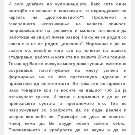
И сега доаѓаме до кулминацијата. Како сите овие
состојби се мешаат и постапките ги оправдуваме со
картата на „достоинството“? Проблемот е
генералното непознавање на нашата личност,
неприфаќањето на грешките и малото тежнеење да
работиме на својот личен развој. Никој не се родил со
знаење и не се родил „идеален“. Нормално е да не
знаете се, посебно кога сте на почеток на вашето
студирање, работа и кога сте во вашите 20-ти години.
Тогаш од Вас се очекува многу докажување, емотивно
созревање, постигнување на многу успеси и
формирање на се што претставува идеално и
прифатено од општеството. Во трка сте со времето,
иако товарите кои ги носите на вашиот грб Ви ја
отежнуваат трката. И затоа е нормално и да не ги
препознаете суетата и преголемото его. Тие се
разоружуваат со храброста да се биде реален и
искрен кон себе си. Признајте си дека не знаете...
Никој нема да Ве осуди освен самите себе...
Признавањето и храброста да се научи и да се