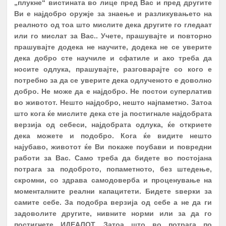
„плукне“ вистината во лице пред Вас и пред другите
Ви е најдобро оружје за знаење и разликувањето на
реалното од тоа што мислите дека другите го гледаат
или го мислат за Вас.. Учете, прашувајте и повторно
прашувајте додека не научите, додека не се уверите
дека добро сте научиле и сфатиле и ако треба да
носите одлука, прашувајте, разговарајте со кого е
потребно за да се уверите дека одлученото е доволно
добро. Не може да е најдобро. Не постои суперлатив
во животот. Нешто најдобро, нешто најпаметно. Затоа
што кога ќе мислите дека сте ја постигнале најдобрата
верзија од себеси, најдобрата одлука, ќе откриете
дека можете и подобро. Кога ќе видите нешто
најубаво, животот ќе Ви покаже поубави и повредни
работи за Вас. Само треба да бидете во постојана
потрага за подоброто, попаметното, без штедење,
А К Т И В Н О С Т И
ПЕРИОД
скромни, со здрава самодоверба и проценување на
моменталните реални капацитети. Бидете ѕверки за
ПРОМОЦИЈА И ПОТПИШУВАЊЕ НА
самите себе. За подобра верзија од себе а не да ги
ДОГОВОРИ СО КОРИСНИЦИТЕ НА
1.
Јануари
задоволите другите, нивните норми или за да го
СТИПЕНДИЈА – СТУДЕНТИ И
постигнете ИДЕАЛОТ. Затоа што во потрага по