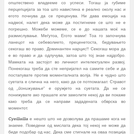
општествено владееме со успеси. Тогаш ја губиме
перцепцијата за тоа што навистина е реално околу нас и
егото почнува да се преценува. Ни дава емоција на
надмоќ, налет дека може да постигнеме се што не е
погрешно. Можеби можеме, се е до нашата моќ на
размислување. Меѓутоа, Егото мами! Тоа го започнува
ланецот на себеволието, преценетоста, бидувањето
секогаш во право. Доминантен нарцис!! Секогаш мора да
е во право и да одлучува, затоа што тој знае најдобро.
Мамката на застојот во личниот интелектуален развој.
Понекогаш треба да сте непријател на самите себе и да
постапувате против моменталната волја. Не е чудно што
суетата е слична на него, како да се потпомагаат. Стравот
од
„понижување
“ е оружјето на суетата. Да не се
понижувате ако прашате или замолите некој да ви покаже
како треба да се направи зададената обврска во
моментот.
Суетата
е нешто што не дозволува да прашаме кога не
знаеме. Поведени од мислата дека тој некој не може да
биде подобар од нас. Дека сме стигнале на оваа позиција