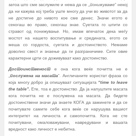
затоа што сме заслужиле и нема да се „
понижуваме
“ некој
да ни кажува кој треба уште многу да учи во животот за да
не достигне до нивото кое сме денес. Значи егото е
секогаш во право, секогаш знае. Суетата го штити со
стравот од понижување. Но, имам впечаток дека меѓу
мостот на нашето воспитување и средината, егото се
меша со гордоста, суетата и достоинството. Немаме
доволно свест и знаење да ги разграничиме. Сите овие
карактерни црти се доживуваат како достоинство.
Достоинственост
е она кога веќе почитта не е
„
послужена на масата
“. Англичаните користат фраза со
која многу добро ја опишуваат ситуацијата
“time to leave
the table”.
Ете, тоа е достоинство. Да ја напуштите масата
кога почитта не е послужена на масата. Да бидете
достоинствени значи да знаете КОГА да заминете и да се
почитувате самите себе кога веќе се нарушува вашиот
интегритет на личноста и самопочитта. Кога не сте
почитувани, омаловажувани, навредувани и вашата
вредност како личност е небитна.