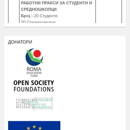
СРЕДНОШКОЛЦИ
Број
:
20 Студенти
20 Средношколци
Јануари -
4.
20 Ментори за средношколците при
Август
извршување на работната пракса
Период
: 3 Месеци
Работни пракси во институции, НВО,
ДОНАТОРИ
приватни фирми и компании
БИБЛИОТЕКА НА РОМАВЕРЗИТАС
Студенти и корисници на
Јануари -
5.
Ромаверзитас. Набавка на нови книги
Август
потребни за користење од страна на
студентите на Ромаверзитас
МЕСЕЧНИ СОСТАНОЦИ СО
СТУДЕНТИТЕ НА РОМАВЕРЗИТАС И
Јануари -
6.
КВАРТАЛНИ СОСТАНОЦИ СО
Август
СТУДЕНТИ И СРЕДНОШКОЛЦИ
КОРИСНИЦИ НА СТИПЕНДИЈА
НАДОГРАДБА НА ПЛАТФОРМА