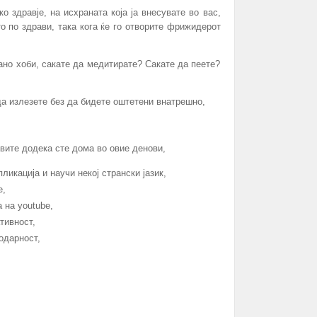
 здравје, на исхраната која ја внесувате во вас,
то по здрави, така кога ќе го отворите фрижидерот
ано хоби, сакате да медитирате? Сакате да пеете?
да излезете без да бидете оштетени внатрешнo,
авите додека сте дома во овие денови,
пликација и научи некој странски јазик,
е,
 на youtube,
тивност,
одарност,