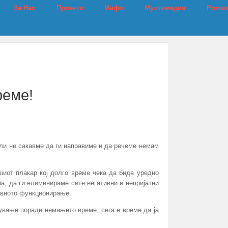
За Нас
Проекти
Инфо
Мултимедиа
Ромаи
реме!
ли не сакавме да ги направиме и да речеме немам
ашиот плакар кој долго време чека да биде уредно
а, да ги елиминираме сите негативни и непријатни
невното функционирање.
жување поради немањето време, сега е време да ја