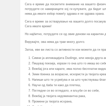
Сега е време да посветите внимание на вашето физичко
потрудете се намирниците кој ги купувате, да бидат ш
нема да имате избор помеѓу здрава и не здрава храна.
Сега е време за остварување на вашето долго посакув
Сега имате време!
Но најбитно, потрудете се од овие денови на карантин 
Верувајте, ова нема да трае многу долго.
Затоа, еве ви листа со активности кои можете да ги пр
Симни ја апликацијата Duolingo, или некоја друга а
Пишувај поезија, изрази го она што го имаш во себ
Вежбај јога или карате, има полно бесплатни видеа
Земи боенка за возрасни, искористи ја твојата креа
Напиши што те усреќува и за што чувствуваш благ
Научи од баба ти како да плетеш,
Погледни се во огледало, и вљуби се во себе,
Вежбај ја твојата недоминантна рака,
Промени ја твојата исхрана,