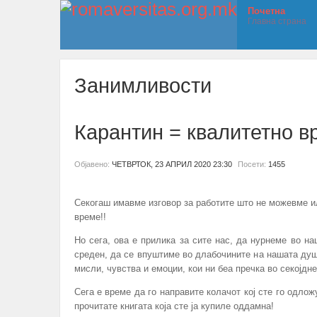
Почетна
Главна страна
Занимливости
Карантин = квалитетно в
Објавено:
ЧЕТВРТОК, 23 АПРИЛ 2020 23:30
Посети:
1455
Секогаш имавме изговор за работите што не можевме и
време!!
Но сега, ова е прилика за сите нас, да нурнеме во н
среден, да се впуштиме во длабочините на нашата душ
мисли, чувства и емоции, кои ни беа пречка во секојд
Сега е време да го направите колачот кој сте го одло
прочитате книгата која сте ја купиле оддамна!