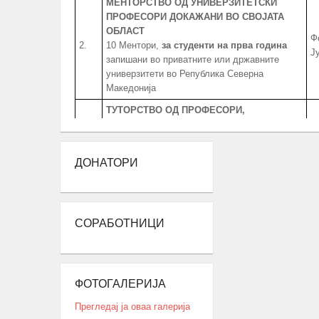
МЕНТОРСТВО ОД УНИВЕРЗИТЕТСКИ
ПРОФЕСОРИ ДОКАЖАНИ ВО СВОЈАТА
ОБЛАСТ
Ф
2.
10 Ментори,
за студенти на прва година
Ј
запишани во приватните или државните
универзитети во Република Северна
Македонија
ТУТОРСТВО ОД ПРОФЕСОРИ,
АСИСТЕНТИ, КОЛЕГИ И ВРСНИЦИ
УСПЕШНИ ВО ПРЕДМЕТНАТА ОБЛАСТ
30 студенти од сите студиски години
Ј
3.
ДОНАТОРИ
запишани во приватните или државните
А
универзитети во Република Северна
Македонија, заради полесно совладување
на материјата во предметната област.
СОРАБОТНИЦИ
РАБОТНИ ПРАКСИ
ЗА СТУДЕНТИ И
СРЕДНОШКОЛЦИ
Број
:
20 Студенти
20 Средношколци
Ј
ФОТОГАЛЕРИЈА
4.
20 Ментори за средношколците при
А
извршување на работната пракса
Прегледај ја оваа галерија
Период
: 3 Месеци