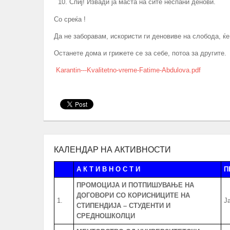
Спиј! Извади ја маста на сите неспани денови.
Со среќа !
Да не заборавам, искористи ги деновиве на слобода, ќе
Останете дома и грижете се за себе, потоа за другите.
Karantin---Kvalitetno-vreme-Fatime-Abdulova.pdf
КАЛЕНДАР НА АКТИВНОСТИ
А К Т И В Н О С Т И
П
ПРОМОЦИЈА И ПОТПИШУВАЊЕ НА
ДОГОВОРИ СО КОРИСНИЦИТЕ НА
1.
Ј
СТИПЕНДИЈА – СТУДЕНТИ И
СРЕДНОШКОЛЦИ