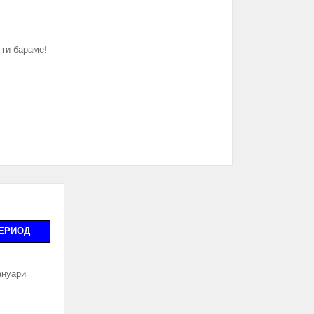
 ги бараме!
ЕРИОД
ануари