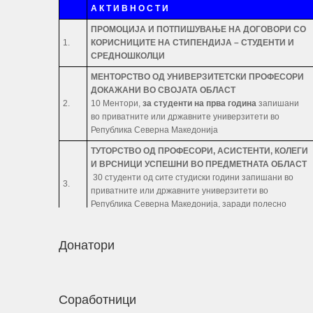
А К Т И В Н О С Т И
ПРОМОЦИЈА И ПОТПИШУВАЊЕ НА ДОГОВОРИ СО
1.
КОРИСНИЦИТЕ НА СТИПЕНДИЈА – СТУДЕНТИ И
СРЕДНОШКОЛЦИ
МЕНТОРСТВО ОД УНИВЕРЗИТЕТСКИ ПРОФЕСОРИ
ДОКАЖАНИ ВО СВОЈАТА ОБЛАСТ
2.
10 Ментори,
за студенти на прва година
запишани
во приватните или државните универзитети во
Република Северна Македонија
ТУТОРСТВО ОД ПРОФЕСОРИ, АСИСТЕНТИ, КОЛЕГИ
И ВРСНИЦИ УСПЕШНИ ВО ПРЕДМЕТНАТА ОБЛАСТ
30 студенти од сите студиски години запишани во
3.
приватните или државните универзитети во
Република Северна Македонија, заради полесно
совладување на материјата во предметната област.
РАБОТНИ ПРАКСИ
ЗА СТУДЕНТИ И
Донатори
СРЕДНОШКОЛЦИ
Број
:
20 Студенти
20 Средношколци
4.
20 Ментори за средношколците при извршување на
Соработници
работната пракса