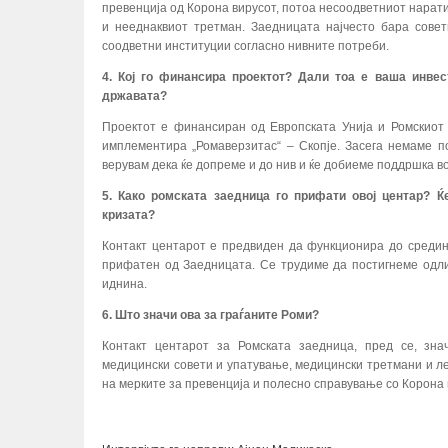
превенција од Корона вирусот, потоа несоодветниот нарат
и нееднаквиот третман. Заедницата најчесто бара совет
соодветни институции согласно нивните потреби.
4. Кој го финансира проектот? Дали тоа е ваша инве
државата?
Проектот е финансиран од Европската Унија и Ромскиот
имплементира „Ромаверзитас“ – Скопје. Засега немаме 
верувам дека ќе допреме и до нив и ќе добиеме поддршка в
5. Како ромската заедница го прифати овој центар? 
кризата?
Контакт центарот е предвиден да функционира до средина
прифатен од Заедницата. Се трудиме да постигнеме одл
иднина.
6. Што значи ова за граѓаните Роми?
Контакт центарот за Ромската заедница, пред се, зна
медицински совети и упатување, медицински третмани и ле
на мерките за превенција и полесно справување со Корона 