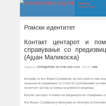
Почетна
Главна страна
Ромски идентитет
Контакт центарот и пом
справување со предизвиц
(Ајџан Маликоска)
Објавено:
ПОНЕДЕЛНИК, 08 ЈУНИ 2020 13:53
Посети:
1868
Интервју со м-р Ферик Сулејманов, кој сега работи како к
заедница во справување со Covid-19, разговаравме за ново
на контакт центар за помош на ромската заедница.
Контакт центарот и помага на Заедницата во справување с
М-р Ферик Сулејманов е магистер во областа на Економс