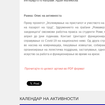
Интервјуто го направи: Ајџан Маликоска
Рамка:
Опис на активноста
Преку проектот „Зголемување на пристапот и учеството на
на пазарот на труд“, Здружението на граѓани „Ромавер
заедницата“ овозможи работна пракса за студенти Роми,
април до јуни годинава. Контакт Центарот функциони
справување со Covid-19 на национално ниво. Од друга стр
во насока на комуникација, пишување извештаи, собира
организирање на логистичка поддршка, застапување, однос
искуство за работа и функционирање во време на кризи.
Прочитајте го целиот артикл во PDF формат
КАЛЕНДАР НА АКТИВНОСТИ