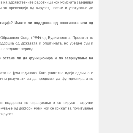
ив на здравствените работници кон Ромската заедница
и за превенција од вирусот, насоки и упатување до
стиција? Имате ли поддршка од општината или од
 Образовен Фонд (РЕФ) од Будимпешта. Проектот го
поддршка од државата и општината, но убеден сум и
о наредниот период.
Ќе остане ли да функционира и по завршување на
та на јули годинава. Како уникатна идеја одлично е
ични резултати за да продолжи да функционира и во
чи поддршка во справувањето со вирусот, стручни
кување од доктори Роми кои се грижат за почитување
вирусот.