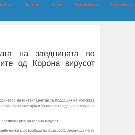
За Нас
Проекти
Инфо
Мултимедиа
Ромаиндекс
ага на заедницата во
ите од Корона вирусот
оординатор на контакт Центар за поддршка на Ромската
настанатата состојба и за неговата идеја за отворање
о предизвиците од корона вирусот
ките науки и логистика на бизнисот. Ангажиран е во