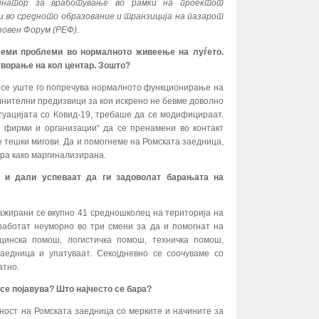
динатор за вработување во рамки на проектот
и во средното образование и транзиција на пазарот
зовен Форум (РЕФ).
леми проблеми во нормалното живеење на луѓето.
творање на кол центар. Зошто?
и се уште го попречува нормалното функционирање на
олнителни предизвици за кои искрено не бевме доволно
туацијата со Ковид-19, требаше да се модифицираат.
ни фирми и организации“ да се пренамени во контакт
е тешки мигови. Да и помогнеме на Ромската заедница,
ира како маргинализирана.
ат и дали успеваат да ги задоволат барањата на
гажирани се вкупно 41 средношколец на територија на
работат неуморно во три смени за да и помогнат на
ицинска помош, логистичка помош, техничка помош,
аедница и упатуваат. Секојдневно се соочуваме со
атно.
се појавува? Што најчесто се бара?
ност на Ромската заедница со мерките и начините за