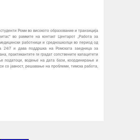
 студенти Роми во високото образование и транзиција
зитас“ во рамките на контакт Центарот „Работа за
 медицински работници и средношколци во период од
ра 24/7 и дава поддршка на Ромската заедница за
ана, практикантите ги градат сопствените капацитети
ње податоци, водење на дата бази, координирање и
и со јавност, решавање на проблеми, тимска работа,