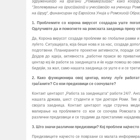
здружението на граѓани „Ромаверзитас“ како коор
“Зголемување на пристапот и учеството на ученици Ром
на труд“, финансиран од Европска Унија и Ромскиот Обра
1. Проблемите со корона вирусот создадоа уште пого
Одлучивте да и помогнете на ромската заедница преку о
Да, Корона вирусот создаде проблеми во глобални рамки 
луѓето. Ситуацијата, која беше нова и за нас, создаде доп
подготвени. Планираните проектни активности, поради си
Дојдов до идеја, активноста „работни пракси во приват
центар кој ќе работи за заедницата и ќе нуди помош во ови
бидејќи, за жал, само нашата заедница се уште е и се трет
2. Како функционира овој центар, колку луѓе работ
граѓаните? Со кои предизвици се соочувате?
Контакт центарот „Работа за заедницата“ работи 24/7. Ан
нашата држава, шест студенти и три доктори Роми. Тие 
својата заедница. Контакт центарот нуди стручна мед
мапирање на проблемите со кои се соочува Ромската з
различни предизвици и се трудиме да пристапиме најадекв
3. Што значи различни предизвици? Кој проблем најчесто 
Предизвиците најчесто се поврзани со малата информира