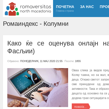
ПОЧЕТНА
ЗА НАС
ПРО
Главна страна
Ромаиндекс - Колумни
Како ќе се оценува онлајн н
Фасљии)
Објавено:
ПОНЕДЕЛНИК, 11 МАЈ 2020 21:55
Посети:
1855
Оваа слика ја видов пре
Колку тажна, но за жал, 
деца. Откако светот запре
сме принудени од дом
активности. Така и образ
децата од основно па се 
додека трае ситуацијата с
ПОВЕЌЕ...