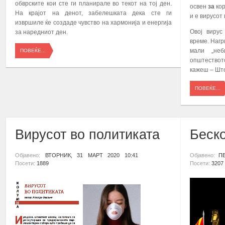
обврските кои сте ги планирале во текот на тој ден.
освен
за
кор
На крајот на денот, забелешката дека сте ги
и е вирусот
извршиле ќе создаде чувство на хармонија и енергија
Овој вирус
за наредниот ден.
време. Нагр
мали „неб
ПОВЕЌЕ...
општествот
кажеш – Што
ПОВЕЌЕ...
Вирусот во политиката
Беско
Објавено:
ВТОРНИК, 31 МАРТ 2020 10:41
Објавено:
ПЕ
Посети:
1889
Посети:
3207