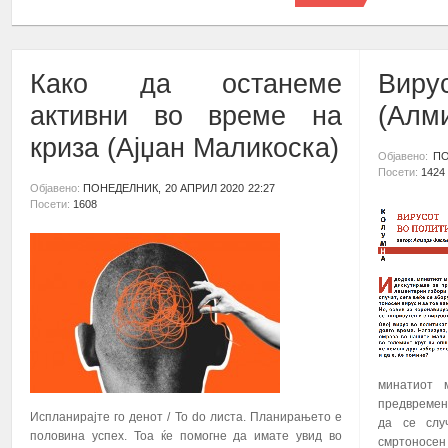
Како да останеме
Виру
активни во време на
(Алм
криза (Ајџан Маликоска)
Објавено:
ПО
Посети:
1424
Објавено:
ПОНЕДЕЛНИК, 20 АПРИЛ 2020 22:27
Посети:
1608
минатиот 
предвремен
Испланирајте го денот / To do листа. Планирањето е
да се слу
половина успех. Тоа ќе помогне да имате увид во
смртоносен 