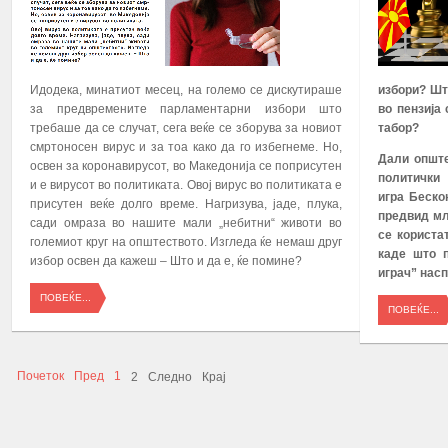
Идодека, минатиот месец, на големо се дискутираше
избори
?
Шт
за предвремените парламентарни избори што
во пензија
требаше да се случат, сега веќе се зборува за новиот
табор
?
смртоносен вирус и за тоа како да го избегнеме. Но,
Дали о
пшт
освен за коронавирусот, во Македонија се поприсутен
политички
и е вирусот во политиката. Овој вирус во политиката е
игра
Беско
присутен веќе долго време. Нагризува, јаде, плука,
предвид м
сади омраза во нашите мали „небитни“ животи во
се
користа
големиот круг на општеството. Изгледа ќе немаш друг
каде што 
избор освен да кажеш – Што и да е, ќе помине?
играч
”
насп
ПОВЕЌЕ...
ПОВЕЌЕ...
Почеток
Пред
1
2
Следно
Крај