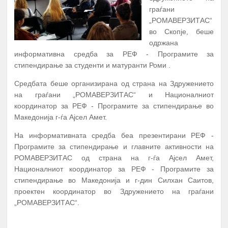
граѓани
„РОМАВЕРЗИТАС“
во Скопје, беше
одржана
информативна средба за РЕФ - Програмите за
стипендирање за студенти и матуранти Роми .
Средбата беше организирана од страна на Здружението
на граѓани „РОМАВЕРЗИТАС“ и Националниот
координатор за РЕФ - Програмите за стипендирање во
Македонија г-ѓа Ајсел Амет.
А К Т И В Н О С Т И
ПЕРИОД
На информативната средба беа презентирани РЕФ -
ПРОМОЦИЈА И ПОТПИШУВАЊЕ НА
Програмите за стипендирање и главните активности на
ДОГОВОРИ СО КОРИСНИЦИТЕ НА
РОМАВЕРЗИТАС од страна на г-ѓа Ајсел Амет,
1.
Јануари
СТИПЕНДИЈА – СТУДЕНТИ И
Националниот координатор за РЕФ - Програмите за
СРЕДНОШКОЛЦИ
стипендирање во Македонија и г-дин Силхан Саитов,
проектен координатор во Здружението на граѓани
МЕНТОРСТВО ОД
„РОМАВЕРЗИТАС“.
УНИВЕРЗИТЕТСКИ ПРОФЕСОРИ
ДОКАЖАНИ ВО СВОЈАТА ОБЛАСТ
Февруари –
ПОВЕЌЕ...
2.
10 Ментори,
за студенти на прва