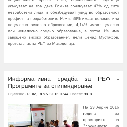
укажуваат на тоа дека Ромите сочинуваат 47% од сите
невработени лица и обезбедуваат увид во образовниот
профил на невработените Роми: 88% имаат целосно или
нецелосно основно образование, 4,14% имаат целосно
или нецелосно средно образование, а потоа 1% има
завршено високо образование“, вели Сенад Мустафов,
претставник на РЕФ во Македонија.
ПОВЕЌЕ...
Информативна средба за РЕФ -
Програмите за стипендирање
Објавено:
СРЕДА, 18 МАЈ 2016 10:44
Посети:
9818
На 29 Април 2016
година во
просториите на
Здружението на