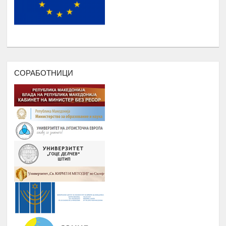
ПОДРШКА ЗА ОРГАНИЗИРАЊЕ
,ФОРМИРАЊЕ И ФУНКЦИОНИРАЊЕ
НА УНИЈА НА МЛАДИ НА
РОМАВЕРЗИТАС
Дебати, номинација и наградување
Јануари –
8.
на најдобрите студенти на
Август
генерацијата, Подршка на СИП
СОРАБОТНИЦИ
(студентски иницијативи, кампањи),
регистрирање во платформата
ЕРомаверзитас и користење на
мобилна апликација еРомаверзитас.
ЗАБАВА, ПИКНИК, ТЕАТАР,
Јануари –
9.
ФИЛМСКА ВЕЧЕР И ДРУГИ
Август
ИНИЦИЈАТИВИ
РОМА ИНДЕКС
Јануари -
10.
Број на вклучени лица: 5 лица и еден
Август
ментор
ОДБЕЛЕЖУВАЊЕ НА ВАЖНИ
Јануари -
11.
ДАТУМИ ЗА РОМСКИОТ НАРОД
Август