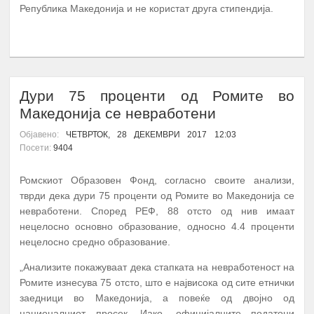
Република Македонија и не користат друга стипендија.
ПОВЕЌЕ...
Дури 75 проценти од Ромите во
Македонија се невработени
Објавено:
ЧЕТВРТОК, 28 ДЕКЕМВРИ 2017 12:03
Посети:
9404
Ромскиот Образовен Фонд, согласно своите анализи,
тврди дека дури 75 проценти од Ромите во Македонија се
невработени. Според РЕФ, 88 отсто од нив имаат
нецелосно основно образование, односно 4.4 проценти
нецелосно средно образование.
„Анализите покажуваат дека стапката на невработеност на
Ромите изнесува 75 отсто, што е највисока од сите етнички
заедници во Македонија, а повеќе од двојно од
националниот просек. Иако, официјалните податоци