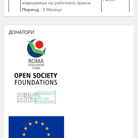
Период
: 3 Месеци
Работни пракси во институции, НВО,
приватни фирми и компании
БИБЛИОТЕКА НА РОМАВЕРЗИТАС
ДОНАТОРИ
Студенти и корисници на
Јануари -
5.
Ромаверзитас. Набавка на нови книги
Август
потребни за користење од страна на
студентите на Ромаверзитас
МЕСЕЧНИ СОСТАНОЦИ СО
СТУДЕНТИТЕ НА РОМАВЕРЗИТАС И
Јануари -
6.
КВАРТАЛНИ СОСТАНОЦИ СО
Август
СТУДЕНТИ И СРЕДНОШКОЛЦИ
КОРИСНИЦИ НА СТИПЕНДИЈА
НАДОГРАДБА НА ПЛАТФОРМА
Еромаверзитас И МОБИЛНА
Јануари -
7.
АПЛИКАЦИЈА ЗА РЕГИСТРИРАЊЕ
Август
НА СИТЕ СТУДЕНТИ И КОРИСНИЦИ
НА РОМАВЕРЗИТАС