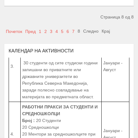
Јуни
година
запишани во приватните или
државните универзитети во
Страница 8 од 8
Република Северна Македонија
ТУТОРСТВО ОД ПРОФЕСОРИ,
8
Следно
Крај
Почеток
Пред
1
2
3
4
5
6
7
АСИСТЕНТИ, КОЛЕГИ И ВРСНИЦИ
УСПЕШНИ ВО ПРЕДМЕТНАТА
ОБЛАСТ
КАЛЕНДАР НА АКТИВНОСТИ
30 студенти од сите студиски години
Јануари -
3.
запишани во приватните или
Август
државните универзитети во
Република Северна Македонија,
заради полесно совладување на
материјата во предметната област.
РАБОТНИ ПРАКСИ
ЗА СТУДЕНТИ И
СРЕДНОШКОЛЦИ
Број
:
20 Студенти
20 Средношколци
Јануари -
4.
20 Ментори за средношколците при
Август
извршување на работната пракса