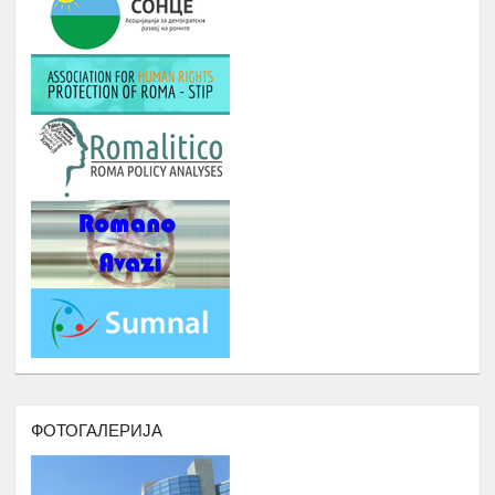
КУРС ЗА КОМПЈУТЕРИ
Јануари -
12.
Број : 7 студенти на Ромаверзитас и
Август
10 матуранти
ПОДГОТОВКА НА БИЗНИС
Јуни –
13.
ПЛАНОВИ ЗА МАТУРАНТИ
август
ЗИМСКА БИЗНИС ШКОЛА ЗА
СТУДЕНТИ ЗА ГРАДЕЊЕ
КАПАЦИТЕТИ ЗА НАСТАП НА
14.
ПАЗАРОТ НА ТРУД
Февруари
Број : 20 Студенти,
Локација: надвор од Скопје, 4
ноќевања
ЗИМСКА
ШКОЛА ЗА
СРЕДНОШКОЛЦИ РОМИ НА ТЕМА
:
-
ИДЕНТИТЕТ, ВЛАДЕЊЕ НА
ПРАВО, ПОЛИТИЧКА КУЛТУРА И
ФОТОГАЛЕРИЈА
ДЕМОКРАТИЈА И
-
ГРАДЕЊЕ НА КАПАЦИТЕТИ ЗА
15.
Февруари
ЗГОЛЕМУВАЊЕ НА