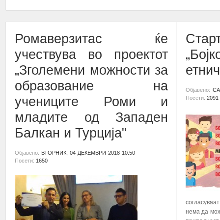
Ромаверзитас ќе
Ста
учествува во проектот
„Бој
„Зголемени можности за
етнич
образование на
Објавено:
СА
учениците Роми и
Посети:
2091
младите од Западен
Балкан и Турција"
Објавено:
ВТОРНИК, 04 ДЕКЕМВРИ 2018 10:50
Посети:
1650
согласуваа
нема да мож