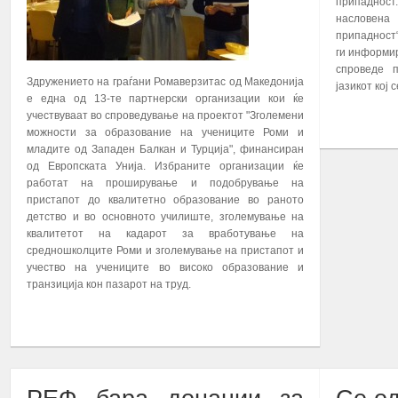
припадност
насловена
припадност“
ги информир
спроведе 
Здружението на граѓани Ромаверзитас од Македонија
јазикот кој
е една од 13-те партнерски организации кои ќе
учествуваат во спроведување на проектот "Зголемени
ПОВЕЌЕ...
можности за образование на учениците Роми и
младите од Западен Балкан и Турција", финансиран
од Европската Унија. Избраните организации ќе
работат на проширување и подобрување на
пристапот до квалитетно образование во раното
детство и во основното училиште, зголемување на
квалитетот на кадарот за вработување на
средношколците Роми и зголемување на пристапот и
учество на учениците во високо образование и
транзиција кон пазарот на труд.
ПОВЕЌЕ...