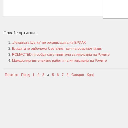
ПОВЕЌЕ...
ПОВЕЌЕ...
Повеќе артикли...
„Лекцијата Шутка“ во организација на EРИАК
Владата го одбележа Светскиот ден на ромскиот јазик
ROMACTED ги собра сите чинители за инклузија на Ромите
Македонија интензивно работи на интеграција на Ромите
Почеток
Пред
1
2
3
5
6
7
8
Следно
Крај
4