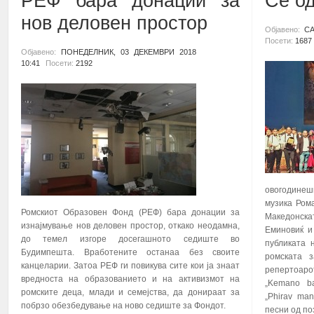
РЕФ бара донации за
Се о
нов деловен простор
Објавено:
СА
Посети:
1687
Објавено:
ПОНЕДЕЛНИК, 03 ДЕКЕМВРИ 2018
10:41
Посети:
2192
овогодинеш
музика Ром
Ромскиот Образовен Фонд (РЕФ) бара донации за
Македонска
изнајмување нов деловен простор, откако неодамна,
Еминовиќ и
до темел изгоре досегашното седиште во
публиката 
Будимпешта. Вработените останаа без своите
ромската 
канцеларии. Затоа РЕФ ги повикува сите кои ја знаат
репертоаро
вредноста на образованието и на активизмот на
„
Kemano b
ромските деца, млади и семејства, да донираат за
„
Phirav man
побрзо обезбедување на ново седиште за Фондот.
песни од по