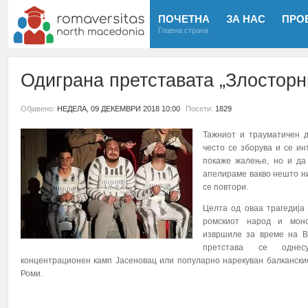
ПОЧЕТНА
ЗА НАС
ПРО
Главна страна
Одиграна претставата „Злосторн
Објавено:
НЕДЕЛА, 09 ДЕКЕМВРИ 2018 10:00
Посети:
1829
Тажниот и трауматичен д
често се зборува и се и
покаже жалење, но и да
апелираме вакво нешто ни
се повтори.
Целта од оваа трагедија
ромскиот народ и монс
извршиле за време на В
претстава се однес
концентрационен камп Јасеновац или популарно нарекуван балканскио
Роми.
ПОВЕЌЕ...