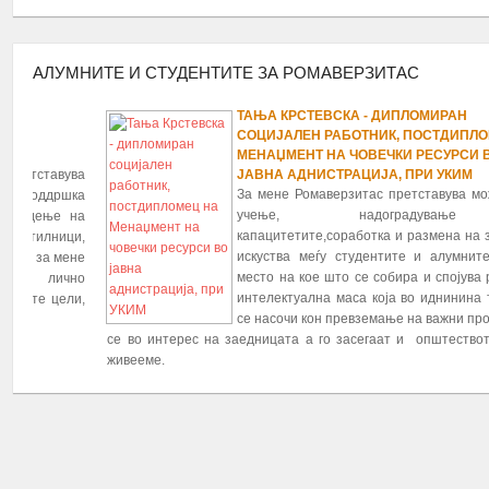
АЛУМНИТЕ И СТУДЕНТИТЕ ЗА РОМАВЕРЗИТАС
ТАЊА КРСТЕВСКА - ДИПЛОМИРАН
1
2
3
4
5
6
7
8
9
10
11
12
13
14
15
16
17
18
19
20
21
22
23
24
25
26
СОЦИЈАЛЕН РАБОТНИК, ПОСТДИПЛОМЕЦ НА
МЕНАЏМЕНТ НА ЧОВЕЧКИ РЕСУРСИ ВО
ЈАВНА АДНИСТРАЦИЈА, ПРИ УКИМ
За мене Ромаверзитас претставува можност за
учење, надоградување и
капацитетите,соработка и размена на знаења и
искуства меѓу студентите и алумните, како и
место на кое што се собира и спојува ромската
интелектуална маса која во иднинина треба да
се насочи кон превземање на важни процеси кои
се во интерес на заедницата а го засегаат и општеството во кое
живееме.