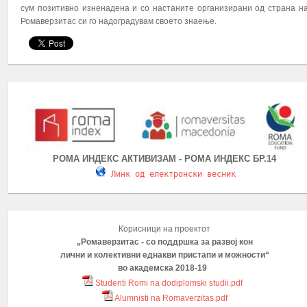
сум позитивно изненадена и со настаните организирани од страна н
Ромаверзитас си го надоградувам своето знаење.
РОМА ИНДЕКС АКТИВИЗАМ - РОМА ИНДЕКС БР.14
Линк од електронски весник
Корисници на проектот
„Ромаверзитас - со поддршка за развој кон
лични и колективни еднакви пристапи и можности“
во академска 2018-19
Studenti Romi na dodiplomski studii.pdf
Alumnisti na Romaverzitas.pdf