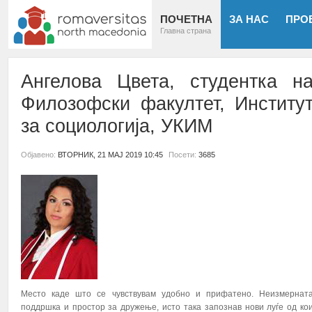
ПОЧЕТНА
ЗА НАС
ПРО
Главна страна
Ангелова Цвета, студентка н
Филозофски факултет, Институ
за социологија, УКИМ
Објавено:
ВТОРНИК, 21 МАЈ 2019 10:45
Посети:
3685
Место каде што се чувствувам удобно и прифатено. Неизмернат
поддршка и простор за дружење, исто така запознав нови луѓе од ко