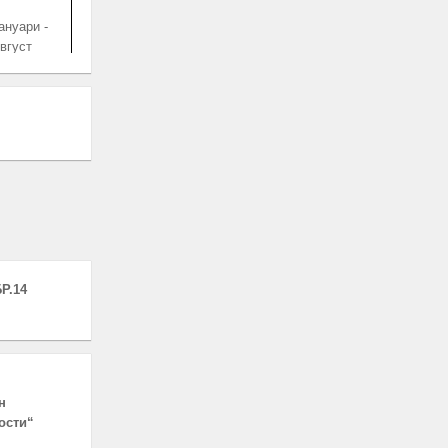
ануари -
вгуст
ануари -
вгуст
Р.14
ануари -
вгуст
н
ануари -
ости“
вгуст