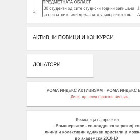
ПРЕДМЕТНАТА ОБЛАСТ
30 студенти од сите студиски години запишани
Ј
3.
во приватните или државните универзитети во
А
Република Северна Македонија, заради полесно
совладување на материјата во предметната
област.
АКТИВНИ ПОВИЦИ И КОНКУРСИ
РАБОТНИ ПРАКСИ
ЗА СТУДЕНТИ И
СРЕДНОШКОЛЦИ
Број
:
20 Студенти
20 Средношколци
Ј
ДОНАТОРИ
4.
20 Ментори за средношколците при извршување
А
на работната пракса
Период
: 3 Месеци
Работни пракси во институции, НВО, приватни
фирми и компании
РОМА ИНДЕКС АКТИВИЗАМ - РОМА ИНДЕКС Б
БИБЛИОТЕКА НА РОМАВЕРЗИТАС
Линк од електронски весник
Студенти и корисници на Ромаверзитас. Набавка
Ј
5.
на нови книги потребни за користење од страна
А
на студентите на Ромаверзитас
Корисници на проектот
МЕСЕЧНИ СОСТАНОЦИ СО СТУДЕНТИТЕ НА
„Ромаверзитас - со поддршка за развој ко
РОМАВЕРЗИТАС И КВАРТАЛНИ СОСТАНОЦИ
Ј
6.
лични и колективни еднакви пристапи и можн
СО СТУДЕНТИ И СРЕДНОШКОЛЦИ
А
во академска 2018-19