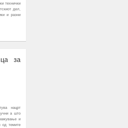
ки технички
тскиот дел,
ики и разни
ица за
тува нацрт
аучни а што
тражување и
л од темите