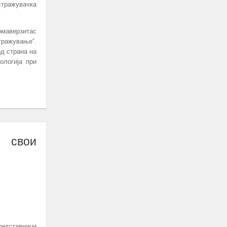
тражувачка
маверзитас
ражување“.
д страна на
ологија при
 свои
ретставници