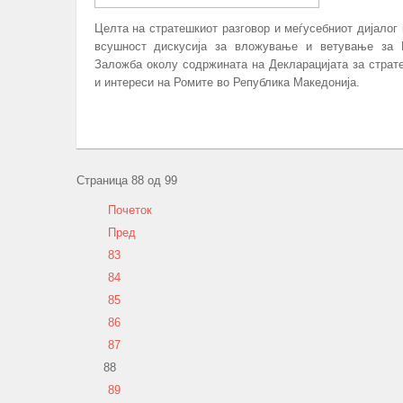
Целта на стратешкиот разговор и меѓусебниот дијалог 
всушност дискусија за вложување и ветување за 
Заложба околу содржината на Декларацијата за страт
и интереси на Ромите во Република Македонија.
ПОВЕЌЕ...
Страница 88 од 99
Почеток
Пред
83
84
85
86
87
88
89