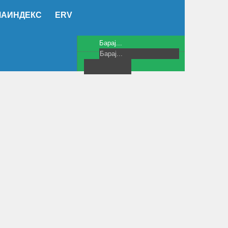
МАИНДЕКС
ERV
Барај...