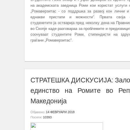
на академската заедница Роми кои користат услуги 
„Ромаверзитас - со поддршка за развој кон лични и
еднакви пристапи и можности“. Првата своја 
студенетите ја остварија пред неколку дена на Правни
во Скопје каде разговараа за проблемите и предизвици
соочуваат студентите Роми, стипендисти на здру
граѓани „Ромаверзитас“.
ПОВЕЌЕ...
СТРАТЕШКА ДИСКУСИЈА: Зало
единство на Ромите во Реп
Македонија
Објавено:
14 ФЕВРУАРИ 2018
Посети:
10393