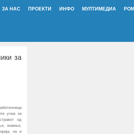
ЗА НАС
ПРОЕКТИ
ИНФО
МУЛТИМЕДИА
РО
ники за
аботилница
ите учеа за
стравот од
ње, знаење,
орија, но и