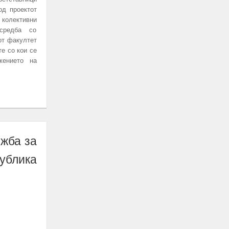
од проектот
 колективни
средба со
от факултет
те со кои се
жението на
жба за
ублика