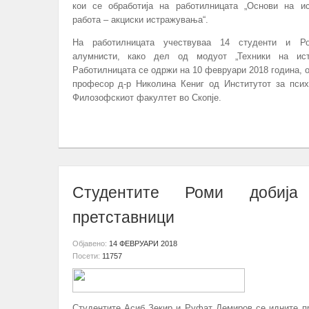
кои се обработија на работилницата „Основи на ис
работа – акциски истражувања“.
На работилницата учествуваа 14 студенти и Ро
алумнисти, како дел од модуот „Техники на ист
Работилницата се одржи на 10 февруари 2018 година, о
професор д-р Николина Кениг од Институтот за псих
Филозофскиот факултет во Скопје.
ПОВЕЌЕ...
Студентите Роми добија
претставници
Објавено:
14 ФЕВРУАРИ 2018
Посети:
11757
Студентите Асиб Зекир и Руфат Демиров се идните п