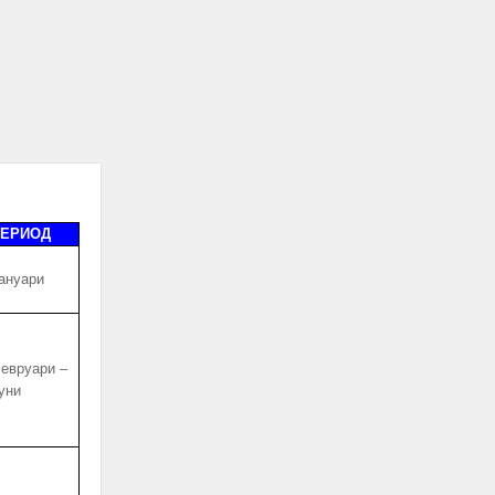
ЕРИОД
ануари
евруари –
уни