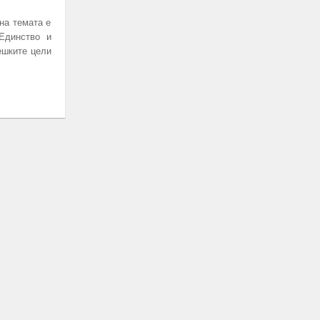
на темата е
Единство и
ешките цели