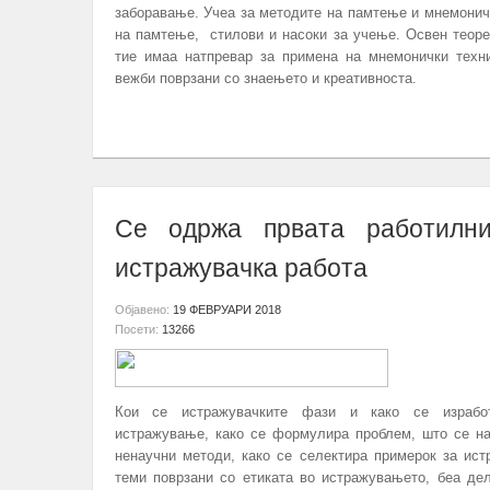
заборавање. Учеа за методите на памтење и мнемонич
на памтење, стилови и насоки за учење. Освен теоре
тие имаа натпревар за применa на мнемонички техн
вежби поврзани со знаењето и креативноста.
ПОВЕЌЕ...
Се одржа првата работилн
истражувачка работа
Објавено:
19 ФЕВРУАРИ 2018
Посети:
13266
Кои се истражувачките фази и како се израбо
истражување, како се формулира проблем, што се н
ненаучни методи, како се селектира примерок за ис
теми поврзани со етиката во истражувањето, беа де