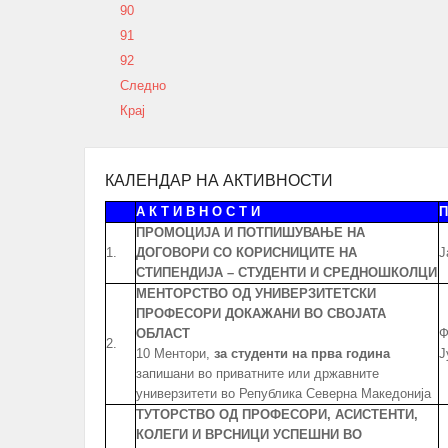
90
91
92
Следно
Крај
КАЛЕНДАР НА АКТИВНОСТИ
А К Т И В Н О С Т И
П
ПРОМОЦИЈА И ПОТПИШУВАЊЕ НА
1.
ДОГОВОРИ СО КОРИСНИЦИТЕ НА
Ј
СТИПЕНДИЈА – СТУДЕНТИ И СРЕДНОШКОЛЦИ
МЕНТОРСТВО ОД УНИВЕРЗИТЕТСКИ
ПРОФЕСОРИ ДОКАЖАНИ ВО СВОЈАТА
ОБЛАСТ
Ф
2.
10 Ментори,
за студенти на прва година
Ј
запишани во приватните или државните
универзитети во Република Северна Македонија
ТУТОРСТВО ОД ПРОФЕСОРИ, АСИСТЕНТИ,
КОЛЕГИ И ВРСНИЦИ УСПЕШНИ ВО