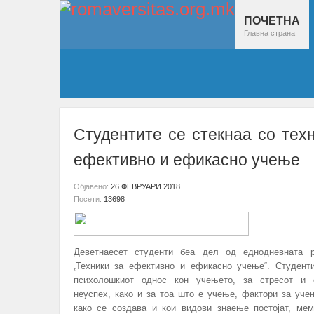
ПОЧЕТНА
Главна страна
Студентите се стекнаа со тех
ефективно и ефикасно учење
Објавено:
26 ФЕВРУАРИ 2018
Посети:
13698
Деветнаесет студенти беа дел од еднодневната р
„Техники за ефективно и ефикасно учење“. Студент
психолошкиот однос кон учењето, за стресот и 
неуспех, како и за тоа што е учење, фактори за уче
како се создава и кои видови знаење постојат, мем