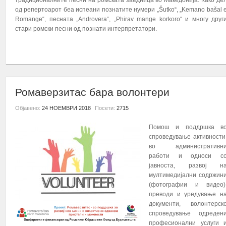
традиционалните песни на ромската заедница во Македонија. Како де
од репертоарот беа испеани познатите нумери „
Šutko
“, „
Kemano ba
šal 
Romange
“, песната „
Androvera
“, „
Phirav mange korkoro
“ и многу друг
стари ромски песни од познати интерпретатори.
ПОВЕЌЕ...
Ромаверзитас бара волонтери
Објавено:
24 НОЕМВРИ 2018
Посети:
2715
Помош и поддршка в
спроведување активности
во административн
работи и односи с
јавноста, развој н
мултимедијални содржин
(фотографии и видео)
преводи и уредување н
документи, волонтерск
спроведување одреден
професионални услуги 