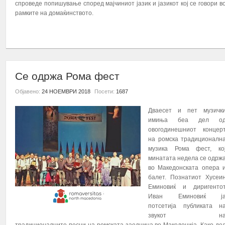
спроведе попишување според мајчиниот јазик и јазикот кој се говори в
рамките на домаќинството.
ПОВЕЌЕ...
Се одржа Рома фест
Објавено:
24 НОЕМВРИ 2018
Посети:
1687
Дваесет
и
пет музичк
имиња беа дел о
овогодинешниот концер
на ромска традиционалн
музика Рома
фест, ко
минатата недела се одрж
во Македонската опера 
балет.
Познатиот Хусеи
Еминовиќ и диригенто
Иван Еминовиќ ј
потсетија публиката н
звукот н