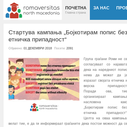
ПОЧЕТНА
ЗА НАС
ПРО
Главна страна
Стартува кампања „Бојкотирам попис бе
етничка припадност“
Објавено:
01 ДЕКЕМВРИ 2018
Посети:
2091
Група граѓани Роми не с
согласуваат со најават
дека на наредниот попи
нема да можат да ј
изразат својата етничка 
верска припадност
Поради ова, ти
организираат кампањ
насловена как
„Бојкотирам попис бе
етничка припадност“
Целта на оваа кампања
велат тие, е да ги информираат граѓаните дека постои можност да с