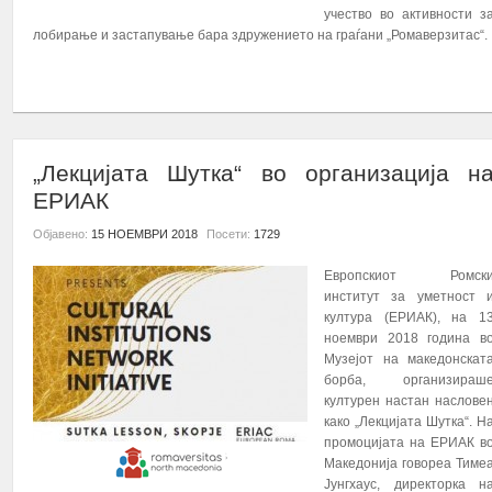
учество во активности з
лобирање и застапување бара здружението на граѓани „Ромаверзитас“.
ПОВЕЌЕ...
„Лекцијата Шутка“ во организација н
EРИАК
Објавено:
15 НОЕМВРИ 2018
Посети:
1729
Европскиот Ромск
институт за уметност 
култура (ЕРИАК), на 1
ноември 2018 година в
Музејот на македонскат
борба, организираш
културен настан наслове
како „Лекцијата Шутка“. Н
промоцијата на ЕРИАК в
Македонија говореа Тиме
Јунгхаус, директорка н