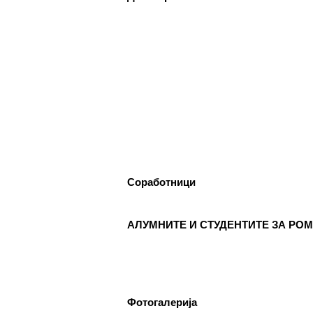
од страна на студентите на Ромаве
МЕСЕЧНИ СОСТАНОЦИ СО СТУДЕ
6.
СОСТАНОЦИ СО СТУДЕНТИ И С
НАДОГРАДБА НА ПЛАТФОРМА Ер
7.
РЕГИСТРИРАЊЕ НА СИТЕ СТУДЕ
ПОДРШКА ЗА ОРГАНИЗИРАЊЕ ,
МЛАДИ НА РОМАВЕРЗИТАС
8.
Дебати, номинација и наградување 
СИП (студентски иницијативи, кам
и користење на мобилна апликациј
9.
ЗАБАВА, ПИКНИК, ТЕАТАР, ФИЛ
Соработници
РОМА ИНДЕКС
10.
Број на вклучени лица: 5 лица и ед
11.
ОДБЕЛЕЖУВАЊЕ НА ВАЖНИ ДАТ
АЛУМНИТЕ И СТУДЕНТИТЕ ЗА РО
КУРС ЗА КОМПЈУТЕРИ
12.
Број : 7 студенти на Ромаверзитас 
10 матуранти
13.
ПОДГОТОВКА НА БИЗНИС ПЛАНО
ЗИМСКА БИЗНИС ШКОЛА ЗА СТУ
Фотогалерија