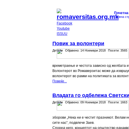
Почетна
Главна ст
Facebook
Youtube
ISSUU
Повик за волонтери
Детали
Објавено:
14 Ноември 2018
Посети:
3565
времетраење и честота зависно од желбата и
Волонтерот во Ромаверзитас може да извршув
волонтерот во рамки на политиката за волонт
Повеќе...
Владата го одбележа Светски
Детали
Објавено:
09 Ноември 2018
Посети:
1663
зборови „Нека ни е честит празникот. Велам н
сите нас“, подвлече Заев.
Според него, концептот на општество еднакво