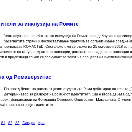
ители за инклузија на Ромите
Усогласување на работата за инклузија на Ромите и подобрување на синер
засегнатите страни и воспоставување практика за организирање средби н
а програмата ROMACTED. Состанокот, кој се одржа на 25 октомври 2018 во п
тставниците на меѓународните организации, ромските невладини организации
и и предизвици со кои се соочуваат во текот на процесот на имплементација
та од Ромаверзитас
По повод Денот на ромскиот јазик, студентите Роми дебатираа на тезата „
детерминатор за развојот на ромскиот идентитет“. Ова е втора дебата од 
 проект финансиран од Фондација Отворено Општество - Македонија. Студент
зија почит кон својот идентитет.
81
82
83
Следно
Крај