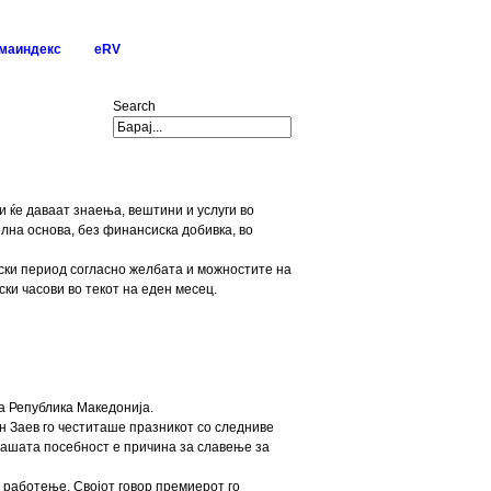
маиндекс
eRV
Search
 ќе даваат знаења, вештини и услуги во
лна основа, без финансиска добивка, во
ски период согласно желбата и можностите на
ки часови во текот на еден месец.
на Република Македонија.
н Заев го честиташе празникот со следниве
 вашата посебност е причина за славење за
о работење. Својот говор премиерот го