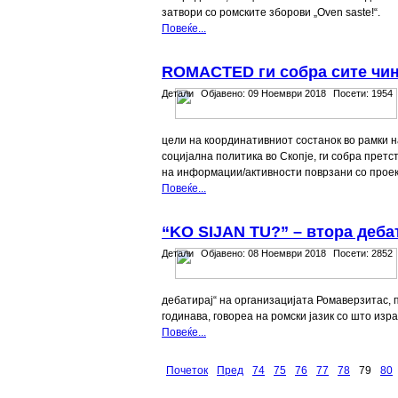
затвори со ромските зборови „Oven saste!“.
Повеќе...
ROMACTED ги собра сите чин
Детали
Објавено:
09 Ноември 2018
Посети:
1954
цели на координативниот состанок во рамки н
социјална политика во Скопје, ги собра пре
на информации/активности поврзани со проект
Повеќе...
“KO SIJAN TU?” – втора деба
Детали
Објавено:
08 Ноември 2018
Посети:
2852
дебатирај“ на организацијата Ромаверзитас,
годинава, говореа на ромски јазик со што изра
Повеќе...
Почеток
Пред
74
75
76
77
78
79
80