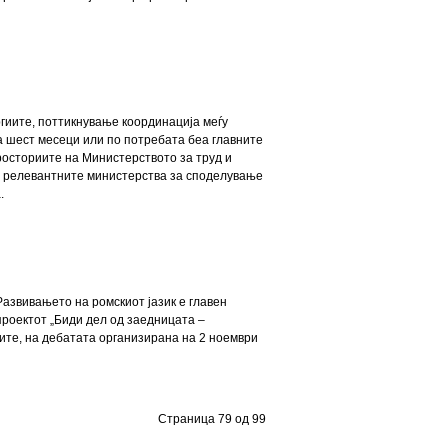
гиите, поттикнување координација меѓу
а шест месеци или по потребата беа главните
росториите на Министерството за труд и
 и релевантните министерства за споделување
.
Развивањето на ромскиот јазик е главен
проектот „Биди дел од заедницата –
ите, на дебатата организирана на 2 ноември
Страница 79 од 99