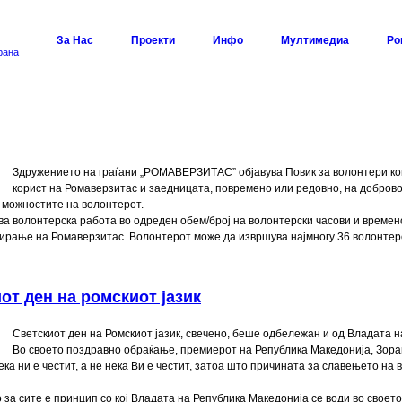
За Нас
Проекти
Инфо
Мултимедиа
Ро
рана
Здружението на граѓани „РОМАВЕРЗИТАС” објавува Повик за волонтери кои
корист на Ромаверзитас и заедницата, повремено или редовно, на доброво
 можностите на волонтерот.
а волонтерска работа во одреден обем/број на волонтерски часови и времен
ирање на Ромаверзитас. Волонтерот може да извршува најмногу 36 волонтерс
от ден на ромскиот јазик
Светскиот ден на Ромскиот јазик, свечено, беше одбележан и од Владата 
Во своето поздравно обраќање, премиерот на Република Македонија, Зора
ека ни е честит, а не нека Ви е честит, затоа што причината за славењето на
 за сите е принцип со кој Владата на Република Македонија се води во своет