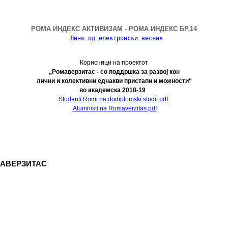
рзитас
НТИТЕ НА РОМАВЕРЗИТАС И КВАРТАЛНИ
Јануари - Август
РЕДНОШКОЛЦИ КОРИСНИЦИ НА СТИПЕНДИЈА
РОМА ИНДЕКС АКТИВИЗАМ - РОМА ИНДЕКС БР.14
Линк од електронски весник
омаверзитас И МОБИЛНА АПЛИКАЦИЈА ЗА
Јануари - Август
НТИ И КОРИСНИЦИ НА РОМАВЕРЗИТАС
Корисници на проектот
ФОРМИРАЊЕ И ФУНКЦИОНИРАЊЕ НА УНИЈА НА
„Ромаверзитас - со поддршка за развој кон
лични и колективни еднакви пристапи и можности“
на најдобрите студенти на генерацијата, Подршка на
Јануари – Август
во академска 2018-19
пањи), регистрирање во платформата ЕРомаверзитас
Studenti Romi na dodiplomski studii.pdf
а еРомаверзитас.
Alumnisti na Romaverzitas.pdf
МСКА ВЕЧЕР И ДРУГИ ИНИЦИЈАТИВИ
Јануари – Август
Јануари - Август
ен ментор
УМИ ЗА РОМСКИОТ НАРОД
Јануари - Август
МАВЕРЗИТАС
и
Јануари - Август
ВИ ЗА МАТУРАНТИ
Јуни – август
ДЕНТИ ЗА ГРАДЕЊЕ КАПАЦИТЕТИ ЗА НАСТАП НА