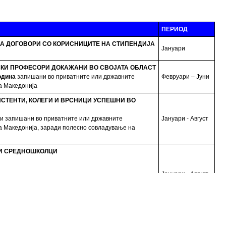
ПЕРИОД
А ДОГОВОРИ СО КОРИСНИЦИТЕ НА СТИПЕНДИЈА
Јануари
КИ ПРОФЕСОРИ ДОКАЖАНИ ВО СВОЈАТА ОБЛАСТ
одина
запишани во приватните или државните
Февруари – Јуни
а Македонија
ИСТЕНТИ, КОЛЕГИ И ВРСНИЦИ УСПЕШНИ ВО
ни запишани во приватните или државните
Јануари - Август
а Македонија, заради полесно совладување на
 И СРЕДНОШКОЛЦИ
Јануари - Август
и извршување на работната пракса
О, приватни фирми и компании
С
тас. Набавка на нови книги потребни за користење
Јануари - Август