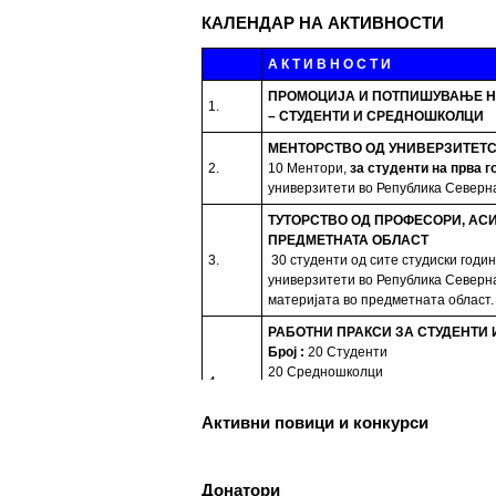
КАЛЕНДАР НА АКТИВНОСТИ
А К Т И В Н О С Т И
ПРОМОЦИЈА И ПОТПИШУВАЊЕ Н
1.
– СТУДЕНТИ И СРЕДНОШКОЛЦИ
МЕНТОРСТВО ОД УНИВЕРЗИТЕТС
2.
10 Ментори,
за студенти на прва г
универзитети во Република Северн
ТУТОРСТВО ОД ПРОФЕСОРИ, АС
ПРЕДМЕТНАТА ОБЛАСТ
3.
30 студенти од сите студиски годи
универзитети во Република Северн
материјата во предметната област.
РАБОТНИ ПРАКСИ
ЗА СТУДЕНТИ
Број
:
20 Студенти
20 Средношколци
4.
20 Ментори за средношколците пр
Период
: 3 Месеци
Активни повици и конкурси
Работни пракси во институции, НВ
БИБЛИОТЕКА НА РОМАВЕРЗИТА
5.
Студенти и корисници на Ромаверзи
Донатори