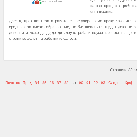
однесува на изведувањет
на овој процес во работн
организација.
Досега, практикантската работа се регулира само преку законите з
средно и за високо образование, но бизнисмените тврдат дека не с
доволни и може да дојде до злоупотреба и неусогласеност на двет
страни во делот на работните односи.
ПОВЕЌЕ...
Страница 89 о
Почеток
Пред
84
85
86
87
88
90
91
92
93
Следно
Крај
89