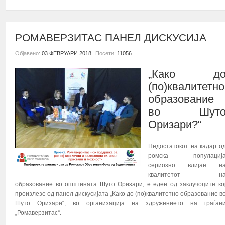
РОМАВЕРЗИТАС ПАНЕЛ ДИСКУСИЈА
Објавено:
03 ФЕВРУАРИ 2018
Посети:
11056
„Како д
(по)квалитетно
образование
во Шут
Оризари?“
Недостатокот на кадар о
ромска популациј
сериозно влијае н
квалитетот н
образование во општината Шуто Оризари, е еден од заклучоците ко
произлезе од панел дискусијата „Како до (по)квалитетно образование в
Шуто Оризари“, во организација на здружението на граѓан
„Ромаверзитас“.