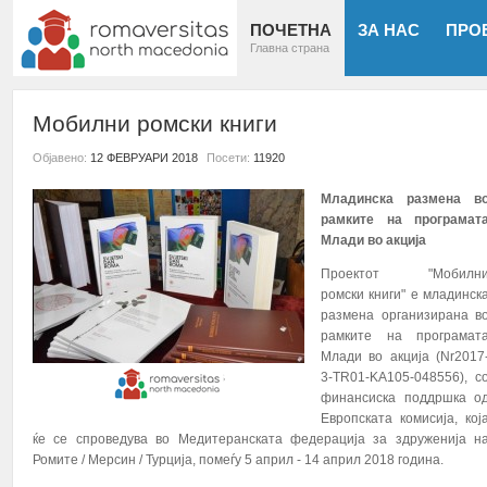
ПОЧЕТНА
ЗА НАС
ПРО
Главна страна
Мобилни ромски книги
Објавено:
12 ФЕВРУАРИ 2018
Посети:
11920
Mладинска размена в
рамките на програмат
Млади во акција
Проектот "Мобилн
ромски книги" е младинск
размена организирана в
рамките на програмат
Млади во акција (Nr2017
3-TR01-KA105-048556), с
финансиска поддршка о
Европската комисија, кој
ќе се спроведува во Медитеранската федерација за здруженија н
Ромите / Мерсин / Турција, помеѓу 5 април - 14 април 2018 година.