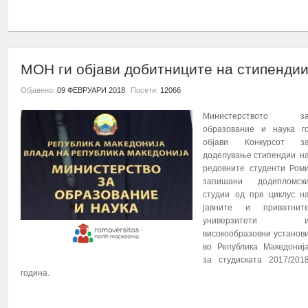
ПОВЕЌЕ...
МОН ги објави добитниците на стипенди
Објавено:
09 ФЕВРУАРИ 2018
Посети:
12066
Министерството з
образование и наука г
објави Конкурсот з
доделување стипендии н
редовните студенти Ром
запишани додипломск
студии од прв циклус н
јавните и приватнит
универзитети 
високообразовни установ
во Република Македониј
за студиската 2017/201
година.
ПОВЕЌЕ...