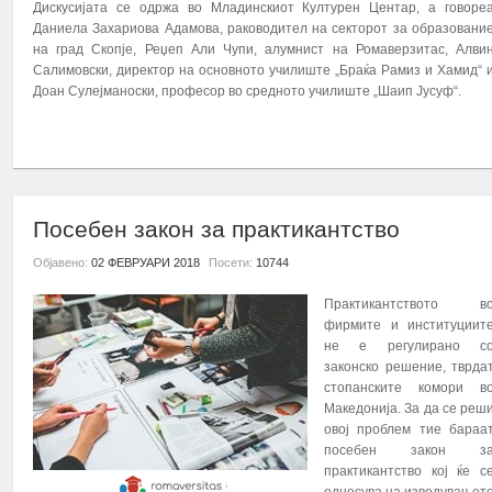
Дискусијата се одржа во Младинскиот Културен Центар, а говоре
Даниела Захариова Адамова, раководител на секторот за образовани
на град Скопје, Реџеп Али Чупи, алумнист на Ромаверзитас, Алви
Салимовски, директор на основното училиште „Браќа Рамиз и Хамид“ 
Доан Сулејманоски, професор во средното училиште „Шаип Јусуф“.
ПОВЕЌЕ...
Посебен закон за практикантство
Објавено:
02 ФЕВРУАРИ 2018
Посети:
10744
Практикантството в
фирмите и институциит
не е регулирано с
законско решение, тврда
стопанските комори в
Македонија. За да се реш
овој проблем тие бараа
посебен закон з
практикантство кој ќе с