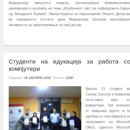
Македонија, минатата недела, организираше комеморативн
церемонија и изложба на тема „Изгубениот свет на сефардските Евре
од Западниот Балкан“. Министерката за образование Рената Дескоск
во обраќањето потсети дека Македонија презема многубројн
активности за одбележување на овој датум.
ПОВЕЌЕ...
Студенти на едукација за работа с
компјутери
Објавено:
18 ЈАНУАРИ 2018
Посети:
12087
Вкупно 21 студент в
Скопје, Битола и Куманов
посетуваа курс п
компјутери. Тие успешн
го завршија курсот и с
здобија со сертификати з
програмите на Microsof
Office, односно Microsof