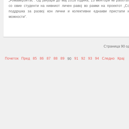
„Ромаверзитас“. Од јануари до мај 2018 година, 13 ментори ќе работа
со овие студенти на нивниот личен равој во рамки на проектот „С
поддршка за развој кон лични и колективни еднакви пристапи 
можности“.
ПОВЕЌЕ...
Страница 90 о
Почеток
Пред
85
86
87
88
89
91
92
93
94
Следно
Крај
90