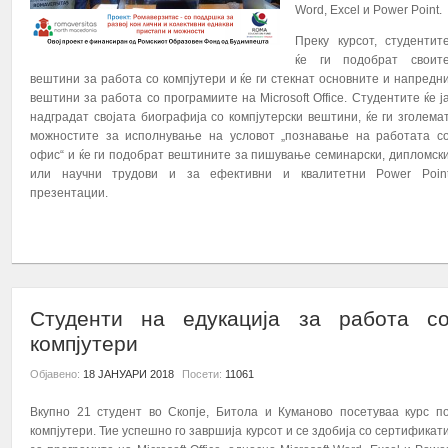
Word, Excel и Power Point.
Преку курсот, студентит
ќе ги подобрат своит
вештини за работа со компјутери и ќе ги стекнат основните и напредн
вештини за работа со програмиите на Microsoft Office. Студентите ќе ј
надградат својата биографија со компјутерски вештини, ќе ги зголема
можностите за исполнување на условот „познавање на работата с
офис“ и ќе ги подобрат вештините за пишување семинарски, дипломск
или научни трудови и за ефективни и квалитетни Power Poin
презентации.
ПОВЕЌЕ...
Студенти на едукација за работа с
компјутери
Објавено:
18 ЈАНУАРИ 2018
Посети:
11061
Вкупно 21 студент во Скопје, Битола и Куманово посетуваа курс п
компјутери. Тие успешно го завршија курсот и се здобија со сертификат