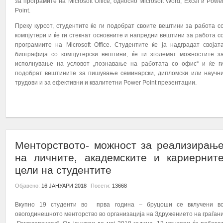
за програмите на Microsoft Office, односно Microsoft Word, Excel и Powe
Point.
Преку курсот, студентите ќе ги подобрат своите вештини за работа с
компјутери и ќе ги стекнат основните и напредни вештини за работа с
програмиите на Microsoft Office. Студентите ќе ја надградат својат
биографија со компјутерски вештини, ќе ги зголемат можностите з
исполнување на условот „познавање на работата со офис“ и ќе г
подобрат вештините за пишување семинарски, дипломски или научн
трудови и за ефективни и квалитетни Power Point презентации.
ПОВЕЌЕ...
Менторството- можност за реализирањ
на личните, академските и кариернит
цели на студентите
Објавено:
16 ЈАНУАРИ 2018
Посети:
13668
Вкупно 19 студенти во прва година – бруцоши се вклучени в
овогодинешното менторство во организација на Здружението на граѓан