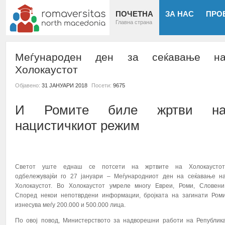
ПОЧЕТНА
ЗА НАС
ПРО
Главна страна
Меѓународен ден за сеќавање н
Холокаустот
Објавено:
31 ЈАНУАРИ 2018
Посети:
9675
И Ромите биле жртви н
нацистичкиот режим
Светот уште еднаш се потсети на жртвите на Холокаустот
одбележувајќи го 27 јануари – Меѓународниот ден на сеќавање н
Холокаустот. Во Холокаустот умреле многу Евреи, Роми, Словени
Според некои непотврдени информации, бројката на загинати Ром
изнесува меѓу 200.000 и 500.000 лица.
По овој повод, Министерството за надворешни работи на Републик