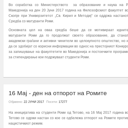
Во соработка со Министерството за образование и наука на Р
Во рамките на проектот: „Зголемување на пристап
Македонија на ден 20 Јуни 2017 година на Филозофскиот факултет в
студентите Роми во високото образов...
Скопје при Универзитетот „Св. Кирил и Методиј“ се оддржа настано
Средба со матуранти Роми.
ПОВЕЌЕ...
Основната цел на оваа средба беше да се мотивираат иднит
матуранти Роми да го продолжат своето образование, да стана
академски граѓани и активни чинители во целокупното општество, но 
да се здобијат со корисни информации во однос на престојниот Конкур
за запишување на факултетите во Македонија и постоечките програм
за стипендирање кои подржуваат студенти Роми.
ПОВЕЌЕ...
16 Мај - ден на отпорот на Ромите
Објавено:
22 ЈУНИ 2017
Посети:
17277
На иницијатива на студенти Роми од Тетово, на 16 Мај 2017 година в
Тетово се одржи настан со кое се одбележа отпорот на Ромите проти
нацистичкиот режим.