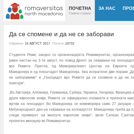
ПОЧЕТНА
ЗА НАС
ПРО
Главна страна
Да се спомене и да не се заборави
Објавено:
16 АВГУСТ 2017
Посети:
16733
Студенти Роми, заедно со организацијата Ромаверзитас, организира
јавен настан на 3-ти август, по повод Денот за сеќавање на геноцидо
врз Ромите. Притоа, од Меморијалниот Центар на Евреите о
Македонија и од плоштадот Македонија, беа испратени две пораки „Д
не заборавиме“ и „Геноцидот врз Ромите да се спомене и да не с
повтори“.
„Во Австрија, Албанија, Германија, Србија, Украина, Унгарија, Франција 
други европски земји, Ромите се официјално спомнати и признати как
жртви на геноцидот. Во Македонија се комеморира само 27 јануари 
Меѓународниот ден на сеќавање на холокаустот. Македонија треба да г
следи примерот на многуте европски земји“, вели Силхан Саитов
проектен менаџер во Ромаверзитас.
ПОВЕЌЕ...