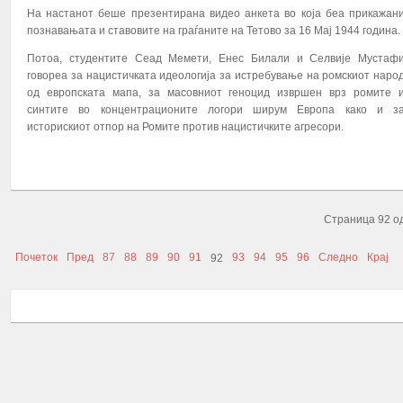
На настанот беше презентирана видео анкета во која беа прикажан
познавањата и ставовите на граѓаните на Тетово за 16 Мај 1944 година.
Потоа, студентите Сеад Мемети, Енес Билали и Селвије Мустаф
говореа за нацистичката идеологија за истребување на ромскиот наро
од европската мапа, за масовниот геноцид извршен врз ромите 
синтите во концентрационите логори ширум Европа како и з
МЕЛИСА КАРИМАН
историскиот отпор на Ромите против нацистичките агресори.
ПРИВАТНИОТ УН
ТЕТОВО
За мене РОМА
ПОВЕЌЕ...
организација кој
на студентите Р
нивниот академски профил, преку ра
Страница 92 о
проекти и други можности кои ги нуди 
претставува одлична можност за 
Почеток
Пред
87
88
89
90
91
93
94
95
96
Следно
Крај
92
надоградување и полесен начин до 
како и место за споделување на знаењ